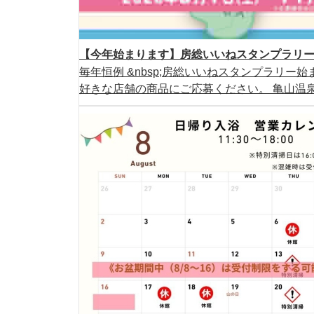
【今年始まります】房総いいねスタンプラリー2
毎年恒例 &nbsp;房総いいねスタンプラリー始ま
好きな店舗の商品にご応募ください。 亀山温泉ホ