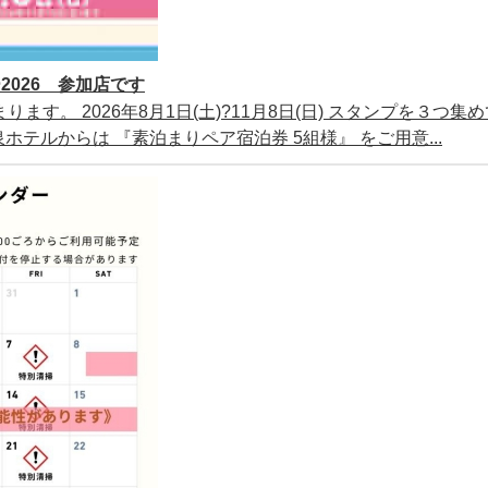
026 参加店です
ります。 2026年8月1日(土)?11月8日(日) スタンプを３つ集
テルからは 『素泊まりペア宿泊券 5組様』 をご用意...