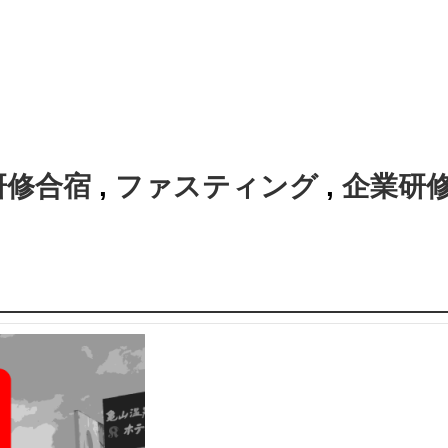
研修合宿
,
ファスティング
,
企業研