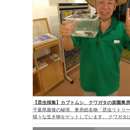
【昆虫採集】カブトムシ、クワガタの楽園奥
千葉県最後の秘境、奥房総名物「昆虫リトリ
様々な生き物をゲットしています。 クワガタは