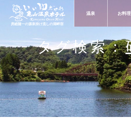
温泉
お料理
房総随一の源泉掛け流しの湖畔宿
タグ検索：