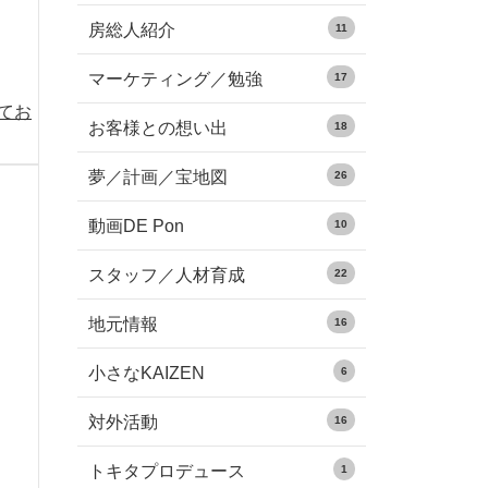
房総人紹介
11
マーケティング／勉強
17
めてお
お客様との想い出
18
夢／計画／宝地図
26
動画DE Pon
10
スタッフ／人材育成
22
地元情報
16
小さなKAIZEN
6
対外活動
16
トキタプロデュース
1