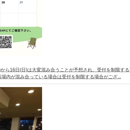
(土)から16日(日)は大変混み合うことが予想され、受付を制限す
場内が混み合っている場合は受付を制限する場合がござ...