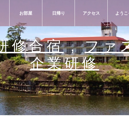
お部屋
日帰り
アクセス
ようこ
研修合宿
,
ファ
企業研修