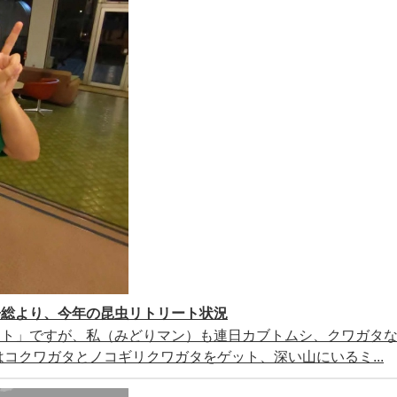
房総より、今年の昆虫リトリート状況
ート」ですが、私（みどりマン）も連日カブトムシ、クワガタ
コクワガタとノコギリクワガタをゲット、深い山にいるミ...