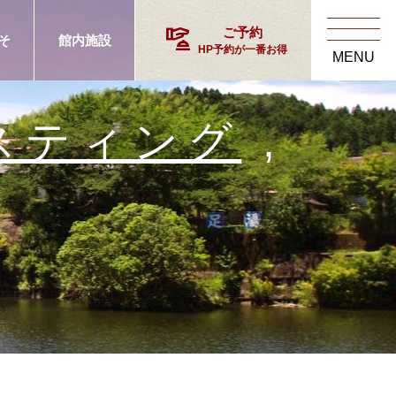
concierge
ご予約
そ
館内施設
HP予約が一番お得
MENU
スティング
,