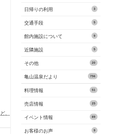
日帰りの利用
3
交通手段
5
館内施設について
9
近隣施設
5
その他
20
亀山温泉だより
756
料理情報
51
売店情報
25
など、
イベント情報
89
お客様のお声
9