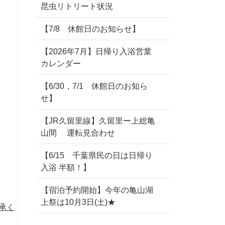
昆虫リトリート状況
【7/8 休館日のお知らせ】
【2026年7月】日帰り入浴営業
カレンダー
【6/30，7/1 休館日のお知ら
せ】
【JR久留里線】久留里ー上総亀
山間 運転見合わせ
【6/15 千葉県民の日は日帰り
入浴 半額！】
【宿泊予約開始】今年の亀山湖
上祭は10月3日(土)★
承く