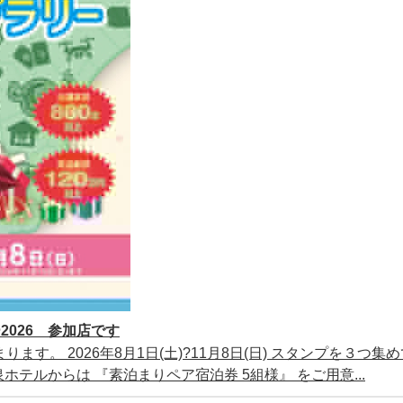
026 参加店です
ります。 2026年8月1日(土)?11月8日(日) スタンプを３つ集
テルからは 『素泊まりペア宿泊券 5組様』 をご用意...