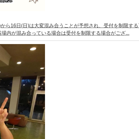
(土)から16日(日)は大変混み合うことが予想され、受付を制限す
場内が混み合っている場合は受付を制限する場合がござ...