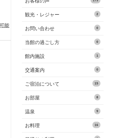
お客様の声
173
観光・レジャー
2
る可能
お問い合わせ
0
当館の過ごし方
0
館内施設
1
交通案内
0
ご宿泊について
15
お部屋
8
温泉
9
お料理
16