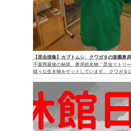
【昆虫採集】カブトムシ、クワガタの楽園奥
千葉県最後の秘境、奥房総名物「昆虫リトリ
様々な生き物をゲットしています。 クワガタは