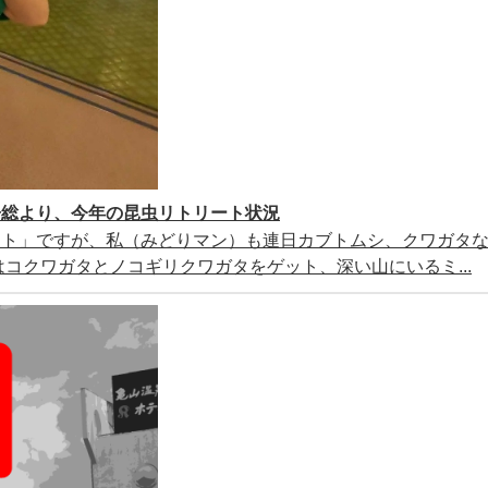
房総より、今年の昆虫リトリート状況
ート」ですが、私（みどりマン）も連日カブトムシ、クワガタ
コクワガタとノコギリクワガタをゲット、深い山にいるミ...