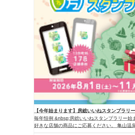
【今年始まります】房総いいねスタンプラリー2
毎年恒例 &nbsp;房総いいねスタンプラリー始ま
好きな店舗の商品にご応募ください。 亀山温泉ホ