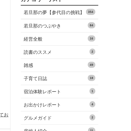
若旦那の夢【参代目の挑戦】
354
若旦那のつぶやき
84
経営全般
16
読書のススメ
2
雑感
49
子育て日誌
18
宿泊体験レポート
1
お出かけレポート
4
めてお
グルメガイド
2
11