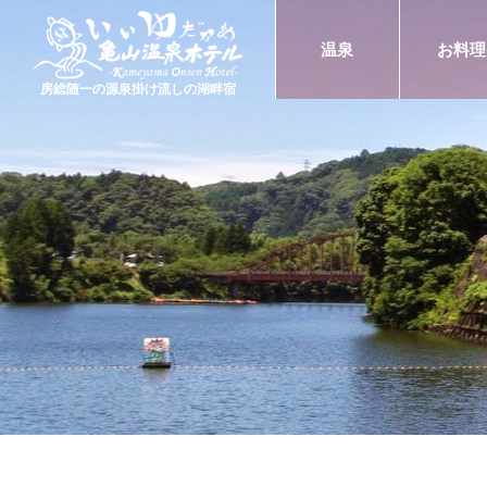
温泉
お料理
房総随一の源泉掛け流しの湖畔宿