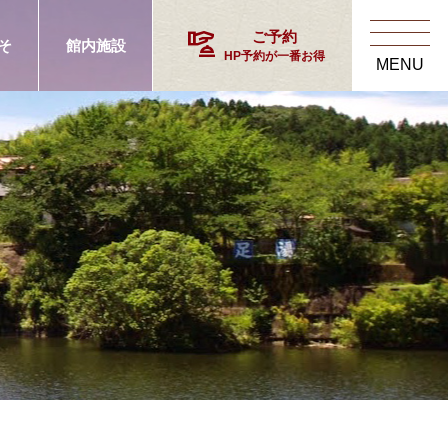
concierge
ご予約
そ
館内施設
HP予約が一番お得
MENU