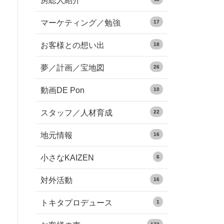
房総人紹介
マーケティング／勉強
17
お客様との想い出
18
夢／計画／宝地図
26
動画DE Pon
10
スタッフ／人材育成
22
地元情報
16
小さなKAIZEN
6
対外活動
16
トキタプロデュース
1