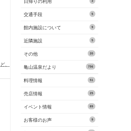
日帰りの利用
3
交通手段
5
館内施設について
9
近隣施設
5
その他
20
など、
亀山温泉だより
756
料理情報
51
売店情報
25
イベント情報
89
お客様のお声
9