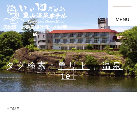
MENU
房総随一の源泉掛け流しの湖畔
宿
タグ検索：
亀リト
,
温泉
,
tel
HOME