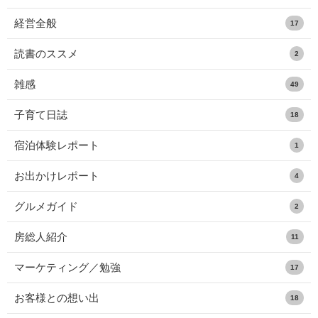
経営全般
17
読書のススメ
2
雑感
49
子育て日誌
18
宿泊体験レポート
1
お出かけレポート
4
グルメガイド
2
房総人紹介
11
マーケティング／勉強
17
お客様との想い出
18