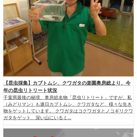
【昆虫採集】カブトムシ、クワガタの楽園奥房総より、今
年の昆虫リトリート状況
千葉県最後の秘境、奥房総名物「昆虫リトリート」ですが、私
（みどりマン）も連日カブトムシ、クワガタなど、様々な生き
物をゲットしています。 クワガタはコクワガタとノコギリクワ
ガタをゲット、深い山にいるミ...