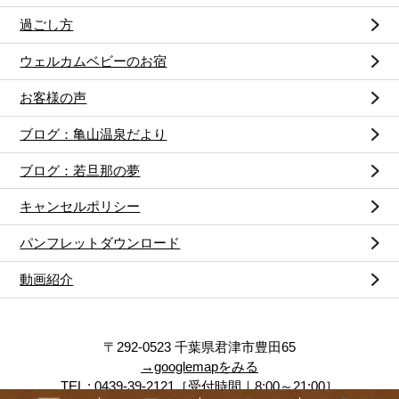
過ごし方
ウェルカムベビーのお宿
お客様の声
ブログ：亀山温泉だより
ブログ：若旦那の夢
キャンセルポリシー
パンフレットダウンロード
動画紹介
〒292-0523 千葉県君津市豊田65
→googlemapをみる
TEL :
0439-39-2121
［受付時間｜8:00～21:00］