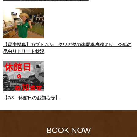
【昆虫採集】カブトムシ、クワガタの楽園奥房総より、今年の
昆虫リトリート状況
【7/8 休館日のお知らせ】
BOOK NOW