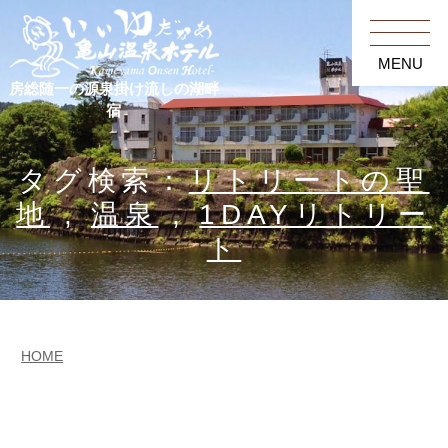
MENU
房総随一の源泉掛け流しの湖畔
宿
タグ検索：
リトリートの聖
地
,
温泉
,
1DAYリトリー
ト
HOME