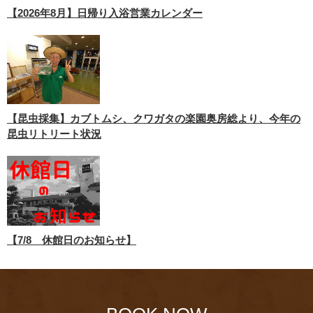
【2026年8月】日帰り入浴営業カレンダー
【昆虫採集】カブトムシ、クワガタの楽園奥房総より、今年の
昆虫リトリート状況
【7/8 休館日のお知らせ】