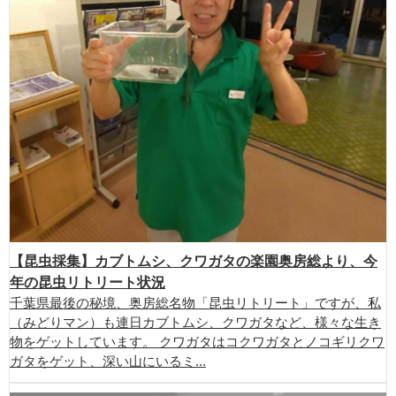
【昆虫採集】カブトムシ、クワガタの楽園奥房総より、今
年の昆虫リトリート状況
千葉県最後の秘境、奥房総名物「昆虫リトリート」ですが、私
（みどりマン）も連日カブトムシ、クワガタなど、様々な生き
物をゲットしています。 クワガタはコクワガタとノコギリクワ
ガタをゲット、深い山にいるミ...