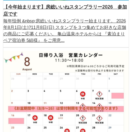
【今年始まります】房総いいねスタンプラリー2026 参加
店です
毎年恒例 &nbsp;房総いいねスタンプラリー始まります。 2026
年8月1日(土)?11月8日(日) スタンプを３つ集めてお好きな店舗
の商品にご応募ください。 亀山温泉ホテルからは 『素泊まり
ペア宿泊券 5組様』 をご用意...