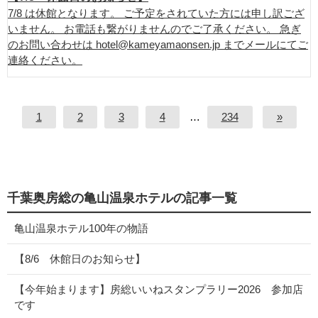
7/8 は休館となります。 ご予定をされていた方には申し訳ござ
いません。 お電話も繋がりませんのでご了承ください。 急ぎ
のお問い合わせは hotel@kameyamaonsen.jp までメールにてご
連絡ください。
1
2
3
4
…
234
»
千葉奥房総の亀山温泉ホテルの記事一覧
亀山温泉ホテル100年の物語
【8/6 休館日のお知らせ】
【今年始まります】房総いいねスタンプラリー2026 参加店
です