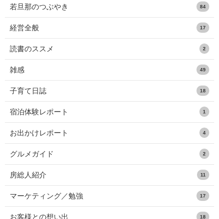
若旦那のつぶやき
84
経営全般
17
読書のススメ
2
雑感
49
子育て日誌
18
宿泊体験レポート
1
お出かけレポート
4
グルメガイド
2
房総人紹介
11
マーケティング／勉強
17
お客様との想い出
18