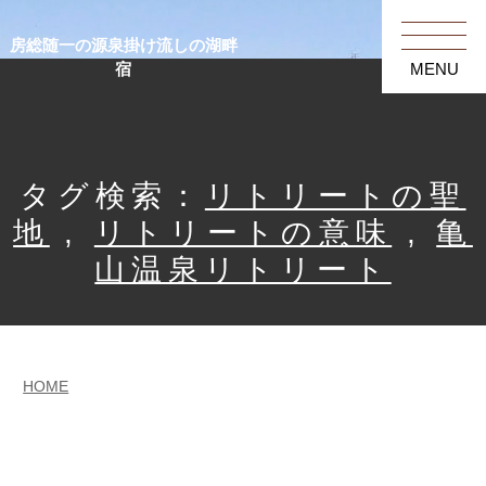
房総随一の源泉掛け流しの湖畔
宿
MENU
タグ検索：
リトリートの聖
地
,
リトリートの意味
,
亀
山温泉リトリート
HOME