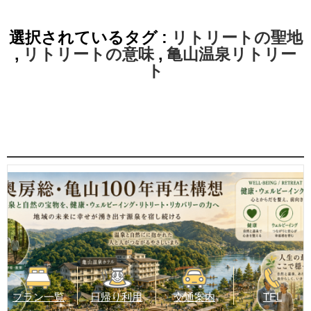
選択されているタグ :
リトリートの聖地
,
リトリートの意味
,
亀山温泉リトリー
ト
プラン一覧
日帰り利用
交通案内
TEL