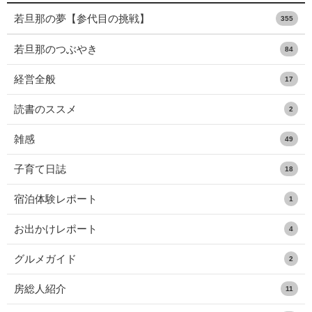
若旦那の夢【参代目の挑戦】
355
若旦那のつぶやき
84
経営全般
17
読書のススメ
2
雑感
49
子育て日誌
18
宿泊体験レポート
1
お出かけレポート
4
グルメガイド
2
房総人紹介
11