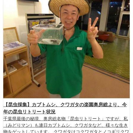
【昆虫採集】カブトムシ、クワガタの楽園奥房総より、今
年の昆虫リトリート状況
千葉県最後の秘境、奥房総名物「昆虫リトリート」ですが、私
（みどりマン）も連日カブトムシ、クワガタなど、様々な生き
物をゲットしています。 クワガタはコクワガタとノコギリクワ