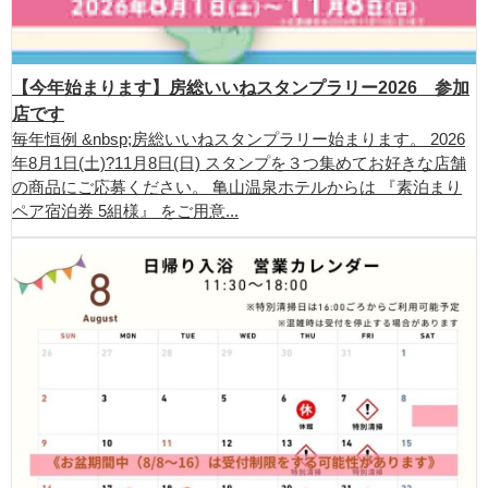
【今年始まります】房総いいねスタンプラリー2026 参加
店です
毎年恒例 &nbsp;房総いいねスタンプラリー始まります。 2026
年8月1日(土)?11月8日(日) スタンプを３つ集めてお好きな店舗
の商品にご応募ください。 亀山温泉ホテルからは 『素泊まり
ペア宿泊券 5組様』 をご用意...