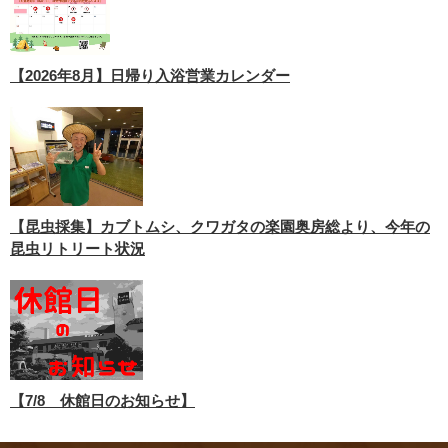
【2026年8月】日帰り入浴営業カレンダー
【昆虫採集】カブトムシ、クワガタの楽園奥房総より、今年の
昆虫リトリート状況
【7/8 休館日のお知らせ】