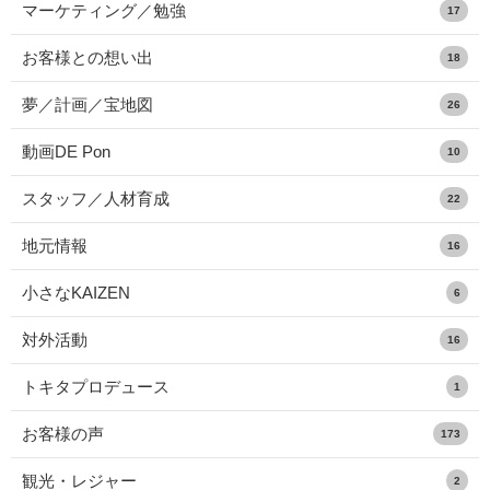
マーケティング／勉強
17
お客様との想い出
18
夢／計画／宝地図
26
動画DE Pon
10
スタッフ／人材育成
22
地元情報
16
小さなKAIZEN
6
対外活動
16
トキタプロデュース
1
お客様の声
173
観光・レジャー
2