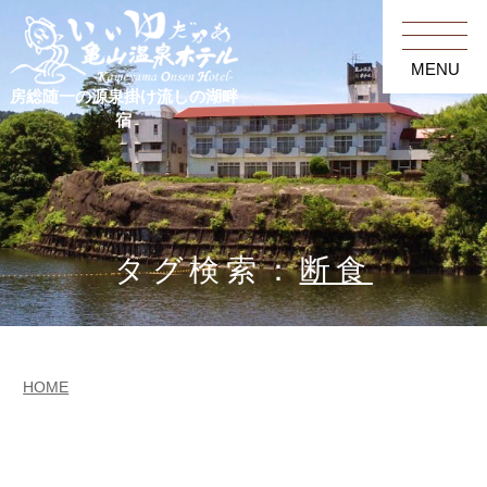
MENU
房総随一の源泉掛け流しの湖畔
宿
タグ検索：
断食
HOME