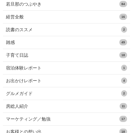
若旦那のつぶやき
84
経営全般
16
読書のススメ
2
雑感
49
子育て日誌
18
宿泊体験レポート
1
お出かけレポート
4
グルメガイド
2
房総人紹介
11
マーケティング／勉強
17
お客様との想い出
18