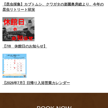
【昆虫採集】カブトムシ、クワガタの楽園奥房総より、今年の
昆虫リトリート状況
【7/8 休館日のお知らせ】
【2026年7月】日帰り入浴営業カレンダー