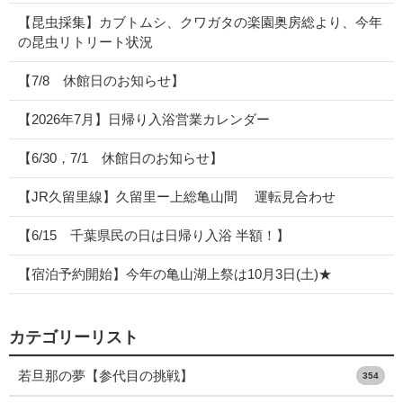
【昆虫採集】カブトムシ、クワガタの楽園奥房総より、今年
の昆虫リトリート状況
【7/8 休館日のお知らせ】
【2026年7月】日帰り入浴営業カレンダー
【6/30，7/1 休館日のお知らせ】
【JR久留里線】久留里ー上総亀山間 運転見合わせ
【6/15 千葉県民の日は日帰り入浴 半額！】
【宿泊予約開始】今年の亀山湖上祭は10月3日(土)★
カテゴリーリスト
若旦那の夢【参代目の挑戦】
354