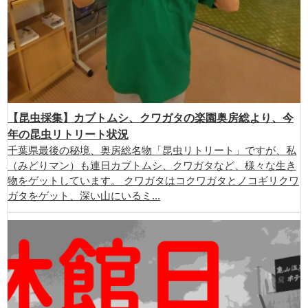
【昆虫採集】カブトムシ、クワガタの楽園奥房総より、今
年の昆虫リトリート状況
千葉県最後の秘境、奥房総名物「昆虫リトリート」ですが、私
（みどりマン）も連日カブトムシ、クワガタなど、様々な生き
物をゲットしています。 クワガタはコクワガタとノコギリクワ
ガタをゲット、深い山にいるミ...