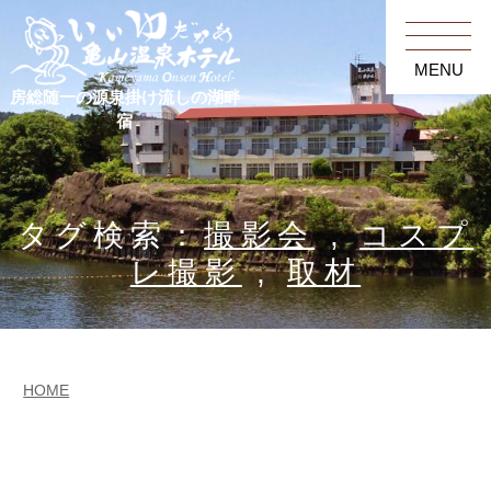
MENU
房総随一の源泉掛け流しの湖畔
宿
タグ検索：
撮影会
,
コスプ
レ撮影
,
取材
HOME