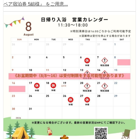
ペア宿泊券 5組様』 をご用意...