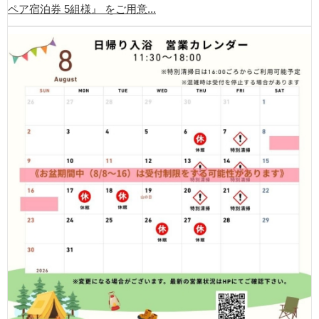
ペア宿泊券 5組様』 をご用意...