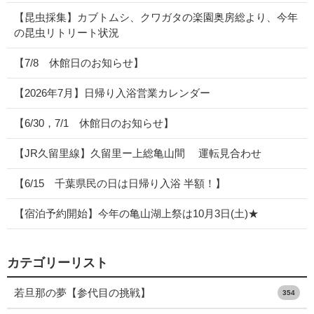
【昆虫採集】カブトムシ、クワガタの楽園奥房総より、今年
の昆虫リトリート状況
【7/8 休館日のお知らせ】
【2026年7月】日帰り入浴営業カレンダー
【6/30，7/1 休館日のお知らせ】
【JR久留里線】久留里ー上総亀山間 運転見合わせ
【6/15 千葉県民の日は日帰り入浴 半額！】
【宿泊予約開始】今年の亀山湖上祭は10月3日(土)★
カテゴリーリスト
若旦那の夢【参代目の挑戦】
354