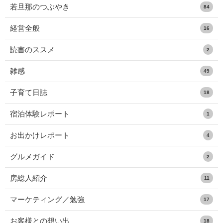
若旦那のつぶやき
84
経営全般
16
読書のススメ
2
雑感
49
子育て日誌
18
宿泊体験レポート
1
お出かけレポート
4
グルメガイド
2
房総人紹介
11
マーケティング／勉強
17
お客様との想い出
18