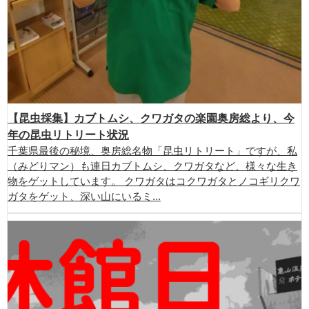
【昆虫採集】カブトムシ、クワガタの楽園奥房総より、今
年の昆虫リトリート状況
千葉県最後の秘境、奥房総名物「昆虫リトリート」ですが、私
（みどりマン）も連日カブトムシ、クワガタなど、様々な生き
物をゲットしています。 クワガタはコクワガタとノコギリクワ
ガタをゲット、深い山にいるミ...