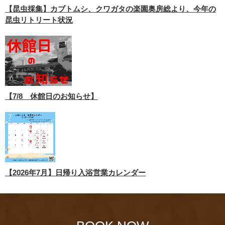
【昆虫採集】カブトムシ、クワガタの楽園奥房総より、今年の
昆虫リトリート状況
【7/8 休館日のお知らせ】
【2026年7月】日帰り入浴営業カレンダー