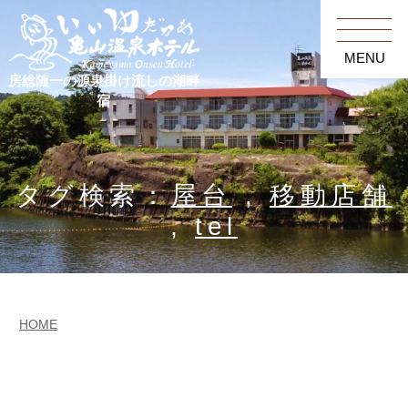
MENU
房総随一の源泉掛け流しの湖畔
宿
タグ検索：
屋台
,
移動店舗
,
tel
HOME