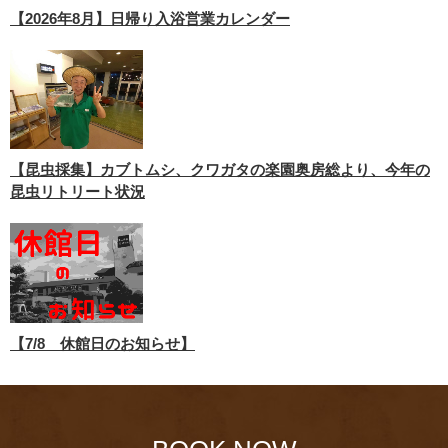
【2026年8月】日帰り入浴営業カレンダー
【昆虫採集】カブトムシ、クワガタの楽園奥房総より、今年の
昆虫リトリート状況
【7/8 休館日のお知らせ】