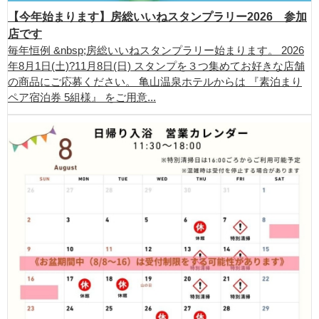
【今年始まります】房総いいねスタンプラリー2026 参加
店です
毎年恒例 &nbsp;房総いいねスタンプラリー始まります。 2026
年8月1日(土)?11月8日(日) スタンプを３つ集めてお好きな店舗
の商品にご応募ください。 亀山温泉ホテルからは 『素泊まり
ペア宿泊券 5組様』 をご用意...