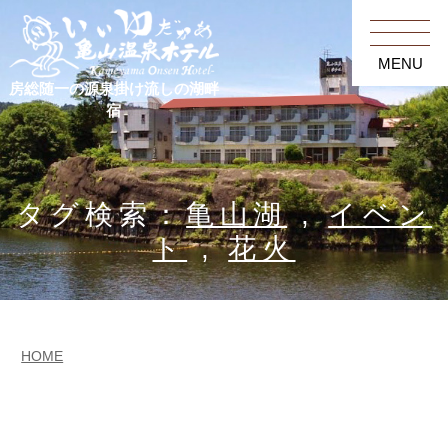
MENU
房総随一の源泉掛け流しの湖畔
宿
タグ検索：
亀山湖
,
イベン
ト
,
花火
HOME