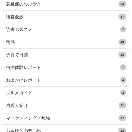
若旦那のつぶやき
84
経営全般
17
読書のススメ
2
雑感
49
子育て日誌
18
宿泊体験レポート
1
お出かけレポート
4
グルメガイド
2
房総人紹介
11
マーケティング／勉強
17
お客様との想い出
18