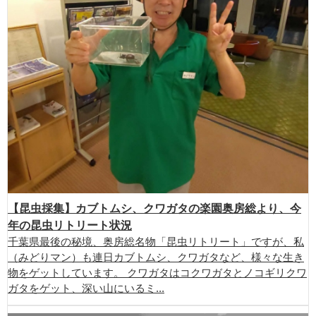
【昆虫採集】カブトムシ、クワガタの楽園奥房総より、今
年の昆虫リトリート状況
千葉県最後の秘境、奥房総名物「昆虫リトリート」ですが、私
（みどりマン）も連日カブトムシ、クワガタなど、様々な生き
物をゲットしています。 クワガタはコクワガタとノコギリクワ
ガタをゲット、深い山にいるミ...