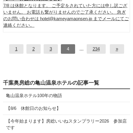
7/8 は休館となります。 ご予定をされていた方には申し訳ござ
いません。 お電話も繋がりませんのでご了承ください。 急ぎ
のお問い合わせは hotel@kameyamaonsen.jp までメールにてご
連絡ください。
1
2
3
4
…
234
»
千葉奥房総の亀山温泉ホテルの記事一覧
亀山温泉ホテル100年の物語
【8/6 休館日のお知らせ】
【今年始まります】房総いいねスタンプラリー2026 参加店
です