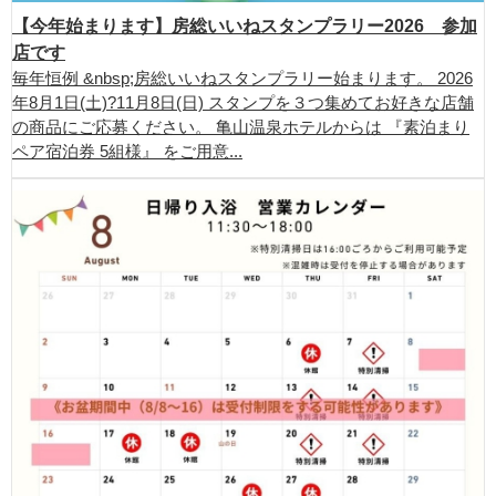
【今年始まります】房総いいねスタンプラリー2026 参加
店です
毎年恒例 &nbsp;房総いいねスタンプラリー始まります。 2026
年8月1日(土)?11月8日(日) スタンプを３つ集めてお好きな店舗
の商品にご応募ください。 亀山温泉ホテルからは 『素泊まり
ペア宿泊券 5組様』 をご用意...