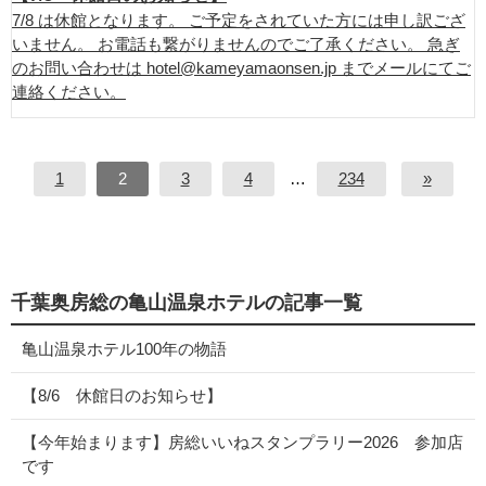
7/8 は休館となります。 ご予定をされていた方には申し訳ござ
いません。 お電話も繋がりませんのでご了承ください。 急ぎ
のお問い合わせは hotel@kameyamaonsen.jp までメールにてご
連絡ください。
1
2
3
4
…
234
»
千葉奥房総の亀山温泉ホテルの記事一覧
亀山温泉ホテル100年の物語
【8/6 休館日のお知らせ】
【今年始まります】房総いいねスタンプラリー2026 参加店
です