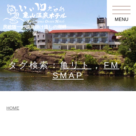
MENU
房総随一の源泉掛け流しの湖畔
宿
タグ検索：
亀リト
,
FM
,
SMAP
HOME