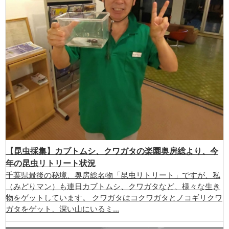
【昆虫採集】カブトムシ、クワガタの楽園奥房総より、今
年の昆虫リトリート状況
千葉県最後の秘境、奥房総名物「昆虫リトリート」ですが、私
（みどりマン）も連日カブトムシ、クワガタなど、様々な生き
物をゲットしています。 クワガタはコクワガタとノコギリクワ
ガタをゲット、深い山にいるミ...