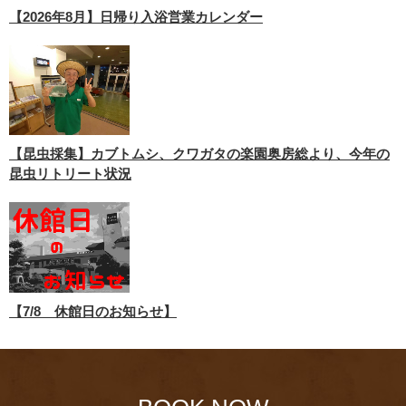
【2026年8月】日帰り入浴営業カレンダー
【昆虫採集】カブトムシ、クワガタの楽園奥房総より、今年の
昆虫リトリート状況
【7/8 休館日のお知らせ】