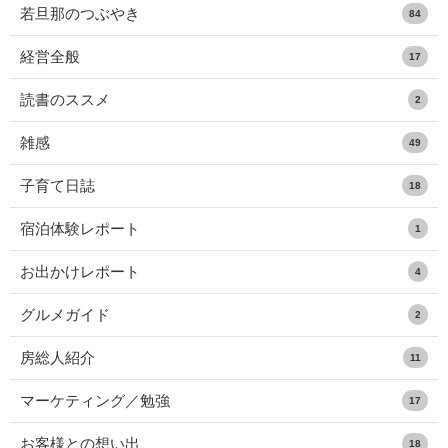
若旦那のつぶやき
84
経営全般
17
読書のススメ
2
雑感
49
子育て日誌
18
宿泊体験レポート
1
お出かけレポート
4
グルメガイド
2
房総人紹介
11
マーケティング／勉強
17
お客様との想い出
18