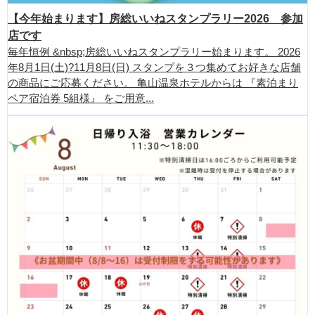
【今年始まります】房総いいねスタンプラリー2026 参加
店です
毎年恒例 &nbsp;房総いいねスタンプラリー始まります。 2026
年8月1日(土)?11月8日(日) スタンプを３つ集めてお好きな店舗
の商品にご応募ください。 亀山温泉ホテルからは 『素泊まり
ペア宿泊券 5組様』 をご用意...