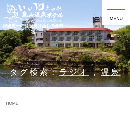
MENU
房総随一の源泉掛け流しの湖畔
宿
タグ検索：
ラジオ
,
温泉
HOME