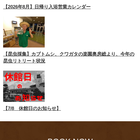
【2026年8月】日帰り入浴営業カレンダー
【昆虫採集】カブトムシ、クワガタの楽園奥房総より、今年の
昆虫リトリート状況
【7/8 休館日のお知らせ】