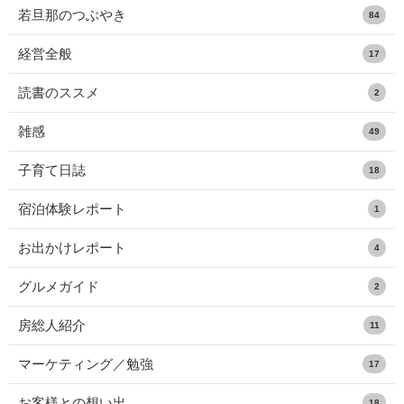
若旦那のつぶやき
84
経営全般
17
読書のススメ
2
雑感
49
子育て日誌
18
宿泊体験レポート
1
お出かけレポート
4
グルメガイド
2
房総人紹介
11
マーケティング／勉強
17
お客様との想い出
18