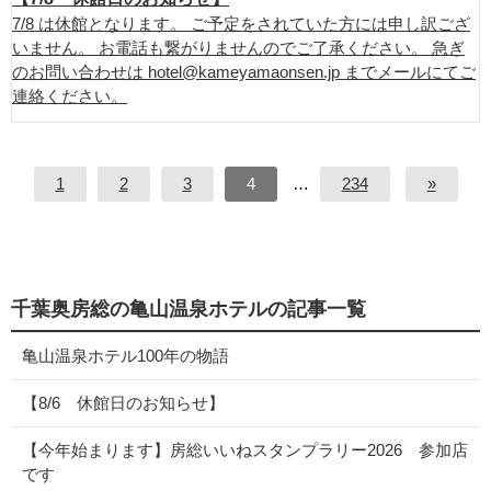
7/8 は休館となります。 ご予定をされていた方には申し訳ござ
いません。 お電話も繋がりませんのでご了承ください。 急ぎ
のお問い合わせは hotel@kameyamaonsen.jp までメールにてご
連絡ください。
1
2
3
4
…
234
»
千葉奥房総の亀山温泉ホテルの記事一覧
亀山温泉ホテル100年の物語
【8/6 休館日のお知らせ】
【今年始まります】房総いいねスタンプラリー2026 参加店
です