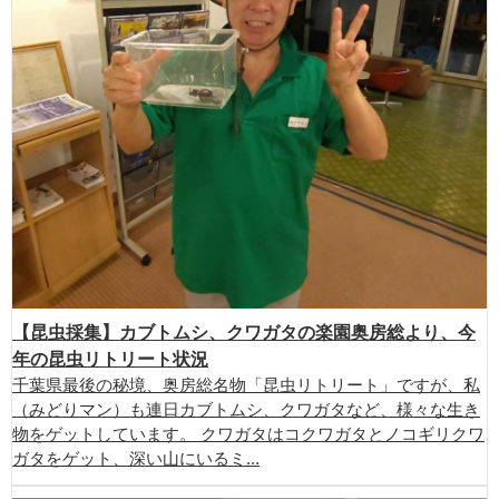
【昆虫採集】カブトムシ、クワガタの楽園奥房総より、今
年の昆虫リトリート状況
千葉県最後の秘境、奥房総名物「昆虫リトリート」ですが、私
（みどりマン）も連日カブトムシ、クワガタなど、様々な生き
物をゲットしています。 クワガタはコクワガタとノコギリクワ
ガタをゲット、深い山にいるミ...