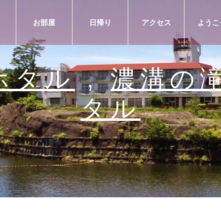
お部屋
日帰り
アクセス
ようこ
ホタル
,
濃溝の
タル