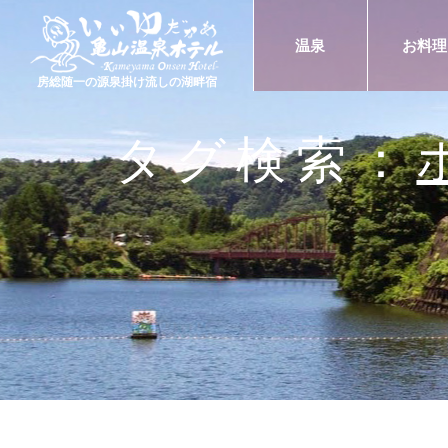
温泉
お料理
房総随一の源泉掛け流しの湖畔宿
タグ検索：