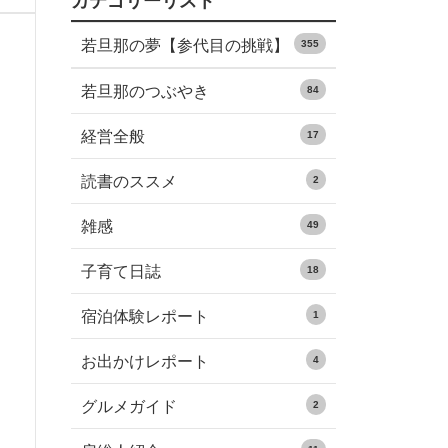
カテゴリーリスト
若旦那の夢【参代目の挑戦】
355
若旦那のつぶやき
84
経営全般
17
読書のススメ
2
雑感
49
子育て日誌
18
宿泊体験レポート
1
お出かけレポート
4
グルメガイド
2