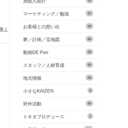
房総人紹介
11
マーケティング／勉強
17
お客様との想い出
18
承く
夢／計画／宝地図
26
動画DE Pon
10
スタッフ／人材育成
22
地元情報
16
小さなKAIZEN
6
対外活動
16
トキタプロデュース
1