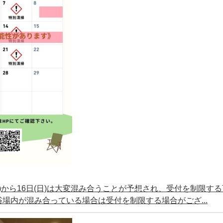
(土)から16日(日)は大変混み合うことが予想され、受付を制限す
場内が混み合っている場合は受付を制限する場合がござ...