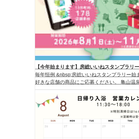
【今年始まります】房総いいねスタンプラリー2
毎年恒例 &nbsp;房総いいねスタンプラリー始ま
好きな店舗の商品にご応募ください。 亀山温泉ホ