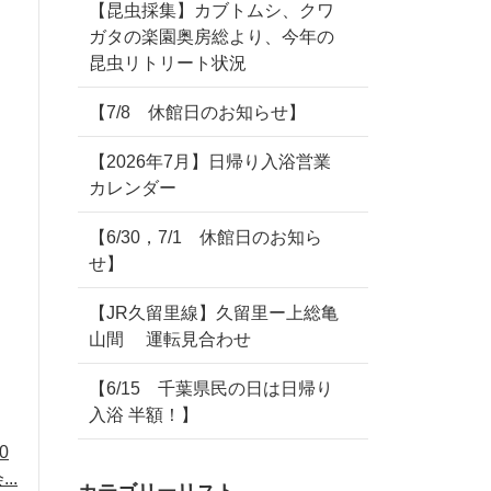
【昆虫採集】カブトムシ、クワ
ガタの楽園奥房総より、今年の
昆虫リトリート状況
【7/8 休館日のお知らせ】
【2026年7月】日帰り入浴営業
カレンダー
【6/30，7/1 休館日のお知ら
せ】
【JR久留里線】久留里ー上総亀
山間 運転見合わせ
【6/15 千葉県民の日は日帰り
入浴 半額！】
0
..