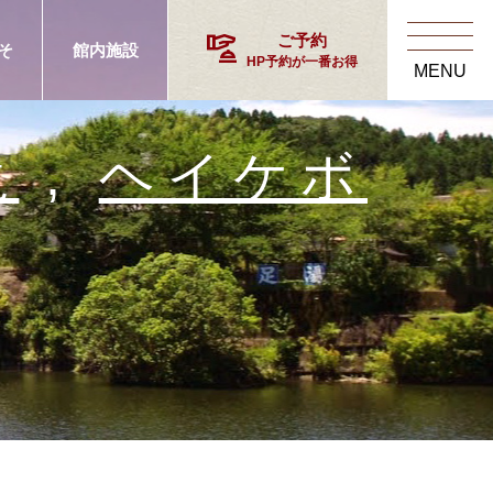
concierge
ご予約
そ
館内施設
HP予約が一番お得
MENU
滝
,
ヘイケボ