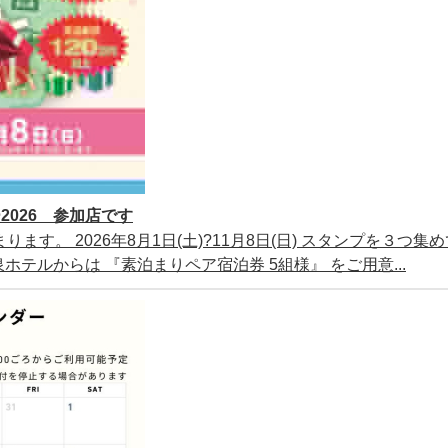
026 参加店です
ります。 2026年8月1日(土)?11月8日(日) スタンプを３つ集
テルからは 『素泊まりペア宿泊券 5組様』 をご用意...