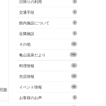
日帰りの利用
3
交通手段
5
館内施設について
9
近隣施設
5
その他
20
亀山温泉だより
756
料理情報
51
売店情報
25
イベント情報
89
る可能
お客様のお声
9