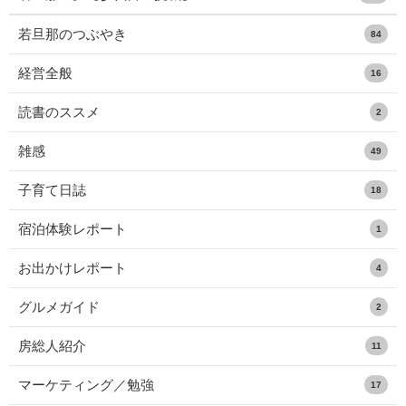
若旦那のつぶやき
84
経営全般
16
読書のススメ
2
雑感
49
子育て日誌
18
宿泊体験レポート
1
お出かけレポート
4
グルメガイド
2
房総人紹介
11
マーケティング／勉強
17