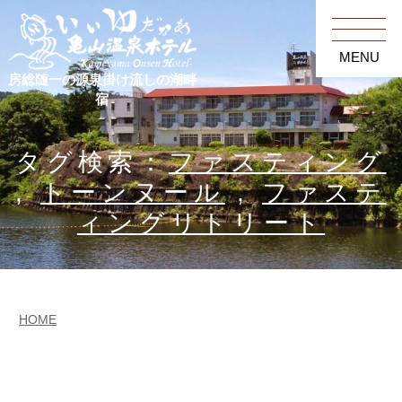
MENU
房総随一の源泉掛け流しの湖畔
宿
タグ検索：
ファスティング
,
トーンヌール
,
ファステ
ィングリトリート
HOME