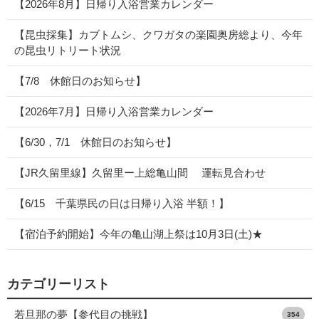
【2026年8月】日帰り入浴営業カレンダー
【昆虫採集】カブトムシ、クワガタの楽園奥房総より、今年
の昆虫リトリート状況
【7/8 休館日のお知らせ】
【2026年7月】日帰り入浴営業カレンダー
【6/30，7/1 休館日のお知らせ】
【JR久留里線】久留里ー上総亀山間 運転見合わせ
【6/15 千葉県民の日は日帰り入浴 半額！】
【宿泊予約開始】今年の亀山湖上祭は10月3日(土)★
カテゴリーリスト
若旦那の夢【参代目の挑戦】
354