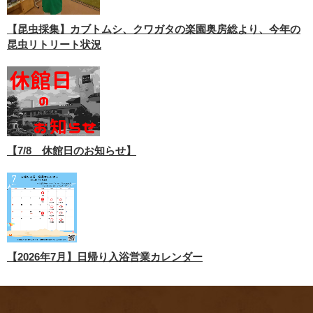
【昆虫採集】カブトムシ、クワガタの楽園奥房総より、今年の
昆虫リトリート状況
【7/8 休館日のお知らせ】
【2026年7月】日帰り入浴営業カレンダー