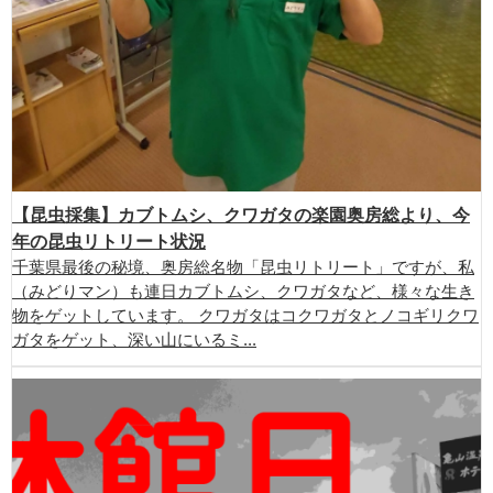
【昆虫採集】カブトムシ、クワガタの楽園奥房総より、今
年の昆虫リトリート状況
千葉県最後の秘境、奥房総名物「昆虫リトリート」ですが、私
（みどりマン）も連日カブトムシ、クワガタなど、様々な生き
物をゲットしています。 クワガタはコクワガタとノコギリクワ
ガタをゲット、深い山にいるミ...