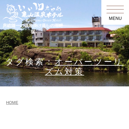
MENU
房総随一の源泉掛け流しの湖畔
宿
タグ検索：
オーバーツーリ
ズム対策
HOME