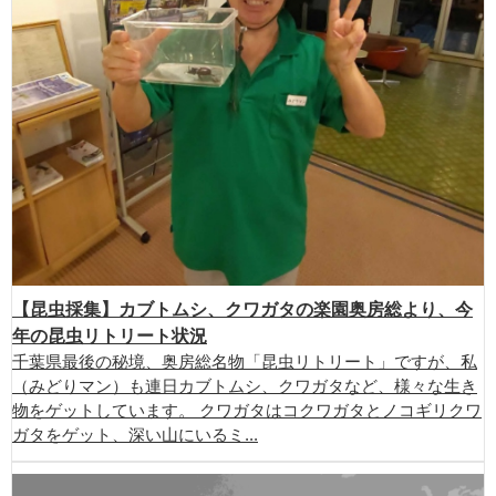
【昆虫採集】カブトムシ、クワガタの楽園奥房総より、今
年の昆虫リトリート状況
千葉県最後の秘境、奥房総名物「昆虫リトリート」ですが、私
（みどりマン）も連日カブトムシ、クワガタなど、様々な生き
物をゲットしています。 クワガタはコクワガタとノコギリクワ
ガタをゲット、深い山にいるミ...