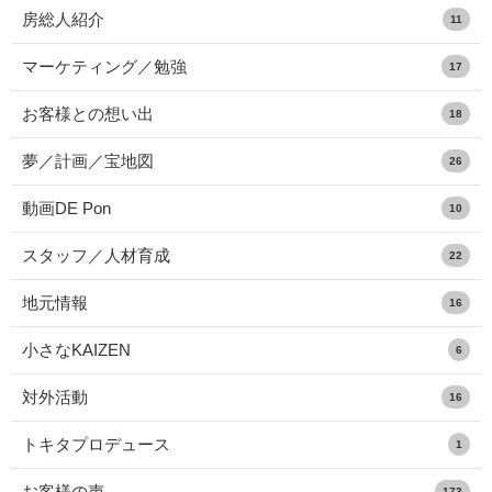
房総人紹介
11
マーケティング／勉強
17
お客様との想い出
18
夢／計画／宝地図
26
動画DE Pon
10
スタッフ／人材育成
22
地元情報
16
小さなKAIZEN
6
対外活動
16
トキタプロデュース
1
お客様の声
173