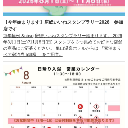
【今年始まります】房総いいねスタンプラリー2026 参加
店です
毎年恒例 &nbsp;房総いいねスタンプラリー始まります。 2026
年8月1日(土)?11月8日(日) スタンプを３つ集めてお好きな店舗
の商品にご応募ください。 亀山温泉ホテルからは 『素泊まり
ペア宿泊券 5組様』 をご用意...