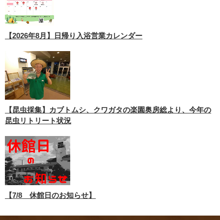
【2026年8月】日帰り入浴営業カレンダー
【昆虫採集】カブトムシ、クワガタの楽園奥房総より、今年の
昆虫リトリート状況
【7/8 休館日のお知らせ】