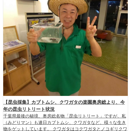
【昆虫採集】カブトムシ、クワガタの楽園奥房総より、今
年の昆虫リトリート状況
千葉県最後の秘境、奥房総名物「昆虫リトリート」ですが、私
（みどりマン）も連日カブトムシ、クワガタなど、様々な生き
物をゲットしています。 クワガタはコクワガタとノコギリクワ