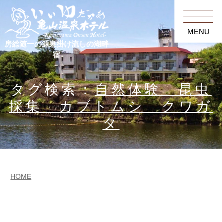
MENU
房総随一の源泉掛け流しの湖畔
宿
タグ検索：
自然体験 昆虫
採集 カブトムシ クワガ
タ
HOME