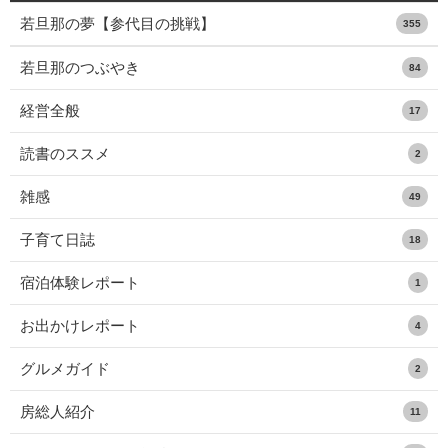
若旦那の夢【参代目の挑戦】
355
若旦那のつぶやき
84
経営全般
17
読書のススメ
2
雑感
49
子育て日誌
18
宿泊体験レポート
1
お出かけレポート
4
グルメガイド
2
房総人紹介
11