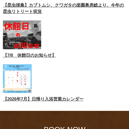
【昆虫採集】カブトムシ、クワガタの楽園奥房総より、今年の
昆虫リトリート状況
【7/8 休館日のお知らせ】
【2026年7月】日帰り入浴営業カレンダー