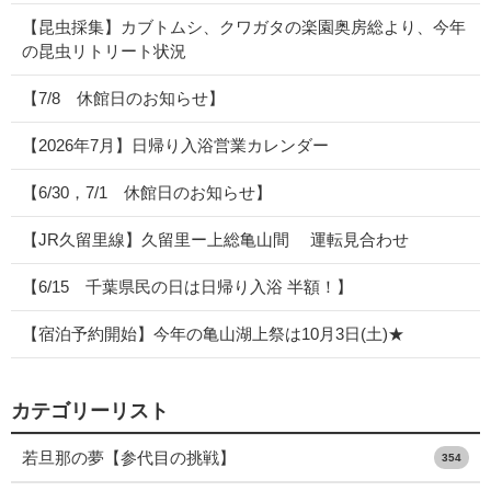
【昆虫採集】カブトムシ、クワガタの楽園奥房総より、今年
の昆虫リトリート状況
【7/8 休館日のお知らせ】
【2026年7月】日帰り入浴営業カレンダー
【6/30，7/1 休館日のお知らせ】
【JR久留里線】久留里ー上総亀山間 運転見合わせ
【6/15 千葉県民の日は日帰り入浴 半額！】
【宿泊予約開始】今年の亀山湖上祭は10月3日(土)★
カテゴリーリスト
若旦那の夢【参代目の挑戦】
354