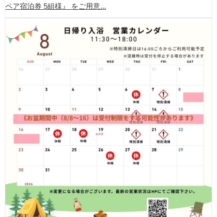
ペア宿泊券 5組様』 をご用意...