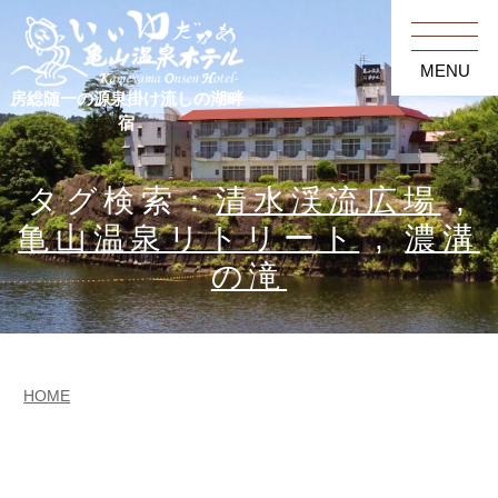
MENU
房総随一の源泉掛け流しの湖畔
宿
タグ検索：
清水渓流広場
,
亀山温泉リトリート
,
濃溝
の滝
HOME