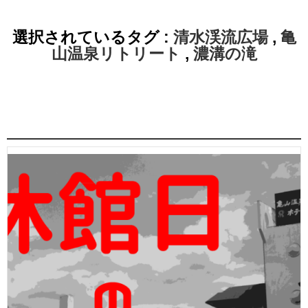
選択されているタグ :
清水渓流広場
,
亀
山温泉リトリート
,
濃溝の滝