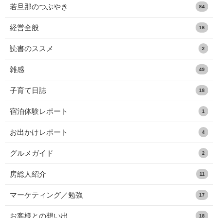
若旦那のつぶやき
84
経営全般
16
読書のススメ
2
雑感
49
子育て日誌
18
宿泊体験レポート
1
お出かけレポート
4
グルメガイド
2
房総人紹介
11
マーケティング／勉強
17
お客様との想い出
18