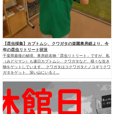
【昆虫採集】カブトムシ、クワガタの楽園奥房総より、今
年の昆虫リトリート状況
千葉県最後の秘境、奥房総名物「昆虫リトリート」ですが、私
（みどりマン）も連日カブトムシ、クワガタなど、様々な生き
物をゲットしています。 クワガタはコクワガタとノコギリクワ
ガタをゲット、深い山にいるミ...