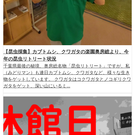
【昆虫採集】カブトムシ、クワガタの楽園奥房総より、今
年の昆虫リトリート状況
千葉県最後の秘境、奥房総名物「昆虫リトリート」ですが、私
（みどりマン）も連日カブトムシ、クワガタなど、様々な生き
物をゲットしています。 クワガタはコクワガタとノコギリクワ
ガタをゲット、深い山にいるミ...