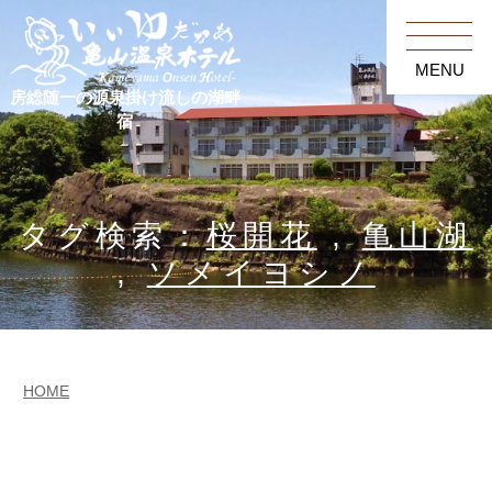
MENU
房総随一の源泉掛け流しの湖畔
宿
タグ検索：
桜開花
,
亀山湖
,
ソメイヨシノ
HOME