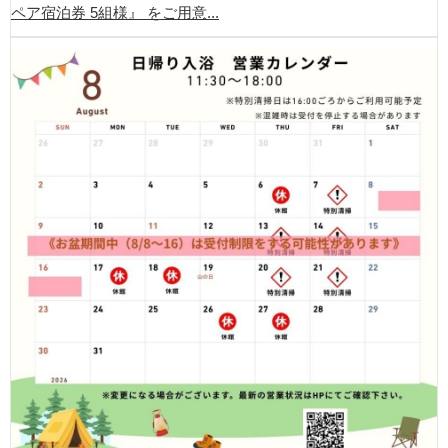
ペア宿泊券 5組様』 をご用意...