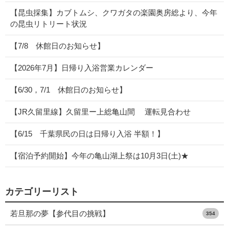
【昆虫採集】カブトムシ、クワガタの楽園奥房総より、今年
の昆虫リトリート状況
【7/8 休館日のお知らせ】
【2026年7月】日帰り入浴営業カレンダー
【6/30，7/1 休館日のお知らせ】
【JR久留里線】久留里ー上総亀山間 運転見合わせ
【6/15 千葉県民の日は日帰り入浴 半額！】
【宿泊予約開始】今年の亀山湖上祭は10月3日(土)★
カテゴリーリスト
若旦那の夢【参代目の挑戦】
354