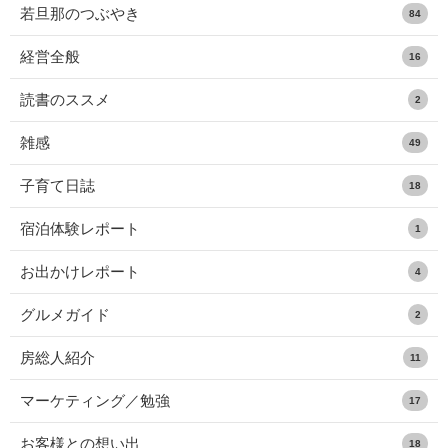
若旦那のつぶやき
84
経営全般
16
読書のススメ
2
雑感
49
子育て日誌
18
宿泊体験レポート
1
お出かけレポート
4
グルメガイド
2
房総人紹介
11
マーケティング／勉強
17
お客様との想い出
18