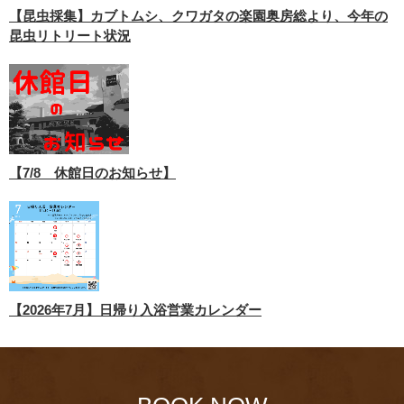
【昆虫採集】カブトムシ、クワガタの楽園奥房総より、今年の
昆虫リトリート状況
【7/8 休館日のお知らせ】
【2026年7月】日帰り入浴営業カレンダー