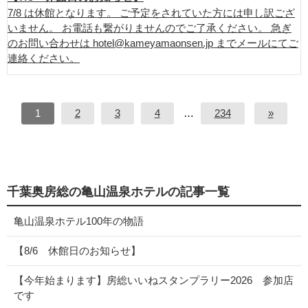
7/8 は休館となります。 ご予定をされていた方には申し訳ござ
いません。 お電話も繋がりませんのでご了承ください。 急ぎ
のお問い合わせは hotel@kameyamaonsen.jp までメールにてご
連絡ください。
1
2
3
4
…
234
»
千葉奥房総の亀山温泉ホテルの記事一覧
亀山温泉ホテル100年の物語
【8/6 休館日のお知らせ】
【今年始まります】房総いいねスタンプラリー2026 参加店
です