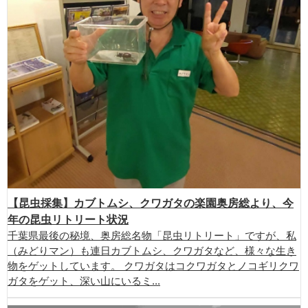
【昆虫採集】カブトムシ、クワガタの楽園奥房総より、今
年の昆虫リトリート状況
千葉県最後の秘境、奥房総名物「昆虫リトリート」ですが、私
（みどりマン）も連日カブトムシ、クワガタなど、様々な生き
物をゲットしています。 クワガタはコクワガタとノコギリクワ
ガタをゲット、深い山にいるミ...