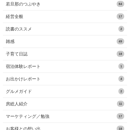
若旦那のつぶやき
84
経営全般
17
読書のススメ
2
雑感
49
子育て日誌
18
宿泊体験レポート
1
お出かけレポート
4
グルメガイド
2
房総人紹介
11
マーケティング／勉強
17
お客様との想い出
18