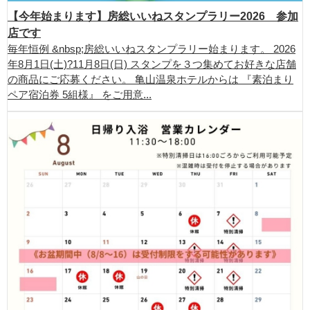
【今年始まります】房総いいねスタンプラリー2026 参加
店です
毎年恒例 &nbsp;房総いいねスタンプラリー始まります。 2026
年8月1日(土)?11月8日(日) スタンプを３つ集めてお好きな店舗
の商品にご応募ください。 亀山温泉ホテルからは 『素泊まり
ペア宿泊券 5組様』 をご用意...