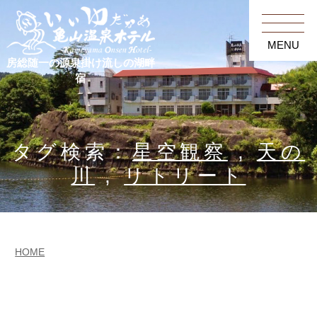
MENU
房総随一の源泉掛け流しの湖畔
宿
タグ検索：
星空観察
,
天の
川
,
リトリート
HOME