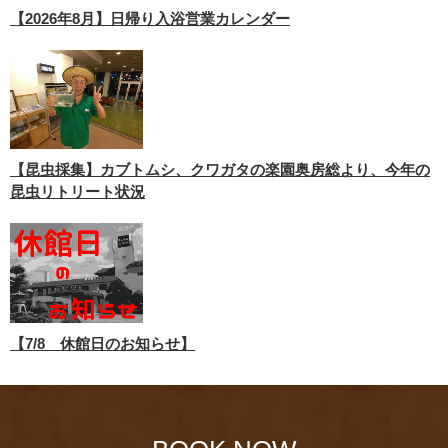
【2026年8月】日帰り入浴営業カレンダー
【昆虫採集】カブトムシ、クワガタの楽園奥房総より、今年の
昆虫リトリート状況
【7/8 休館日のお知らせ】