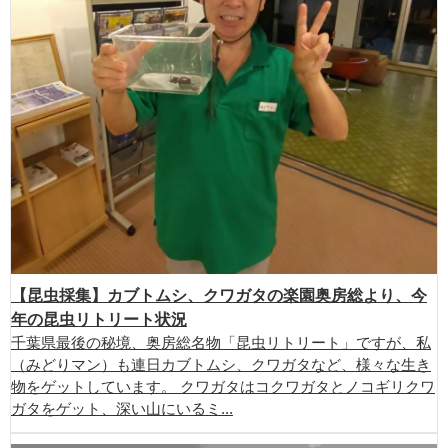
【昆虫採集】カブトムシ、クワガタの楽園奥房総より、今
年の昆虫リトリート状況
千葉県最後の秘境、奥房総名物「昆虫リトリート」ですが、私
（みどりマン）も連日カブトムシ、クワガタなど、様々な生き
物をゲットしています。 クワガタはコクワガタとノコギリクワ
ガタをゲット、深い山にいるミ...