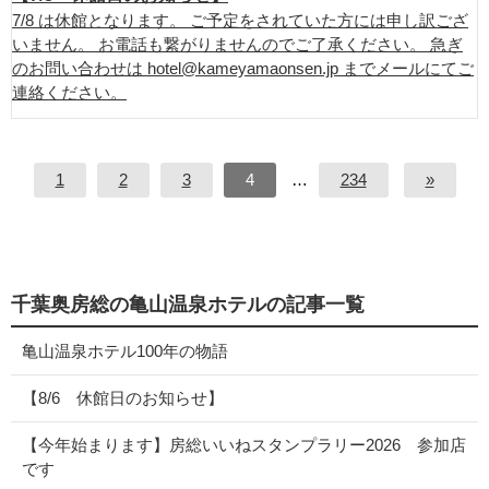
7/8 は休館となります。 ご予定をされていた方には申し訳ござ
いません。 お電話も繋がりませんのでご了承ください。 急ぎ
のお問い合わせは hotel@kameyamaonsen.jp までメールにてご
連絡ください。
1
2
3
4
…
234
»
千葉奥房総の亀山温泉ホテルの記事一覧
亀山温泉ホテル100年の物語
【8/6 休館日のお知らせ】
【今年始まります】房総いいねスタンプラリー2026 参加店
です