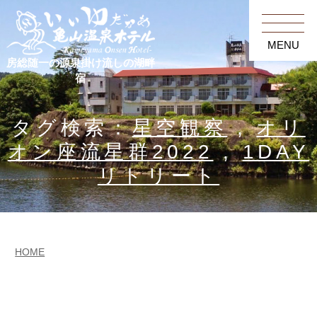
MENU
房総随一の源泉掛け流しの湖畔
宿
タグ検索：
星空観察
,
オリ
オン座流星群2022
,
1DAY
リトリート
HOME