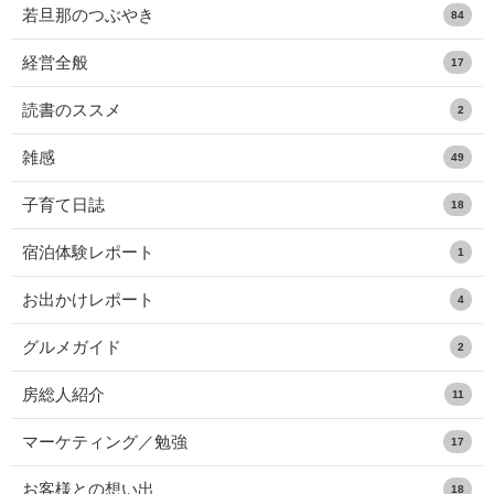
若旦那のつぶやき
84
経営全般
17
読書のススメ
2
雑感
49
子育て日誌
18
宿泊体験レポート
1
お出かけレポート
4
グルメガイド
2
房総人紹介
11
マーケティング／勉強
17
お客様との想い出
18