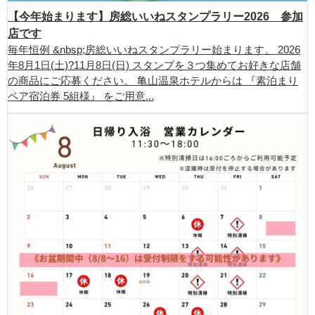
【今年始まります】房総いいねスタンプラリー2026 参加
店です
毎年恒例 &nbsp;房総いいねスタンプラリー始まります。 2026
年8月1日(土)?11月8日(日) スタンプを３つ集めてお好きな店舗
の商品にご応募ください。 亀山温泉ホテルからは 『素泊まり
ペア宿泊券 5組様』 をご用意...