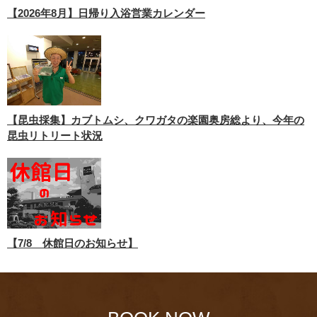
【2026年8月】日帰り入浴営業カレンダー
【昆虫採集】カブトムシ、クワガタの楽園奥房総より、今年の
昆虫リトリート状況
【7/8 休館日のお知らせ】