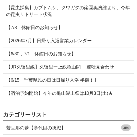
【昆虫採集】カブトムシ、クワガタの楽園奥房総より、今年
の昆虫リトリート状況
【7/8 休館日のお知らせ】
【2026年7月】日帰り入浴営業カレンダー
【6/30，7/1 休館日のお知らせ】
【JR久留里線】久留里ー上総亀山間 運転見合わせ
【6/15 千葉県民の日は日帰り入浴 半額！】
【宿泊予約開始】今年の亀山湖上祭は10月3日(土)★
カテゴリーリスト
若旦那の夢【参代目の挑戦】
354