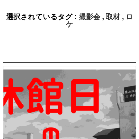
選択されているタグ :
撮影会
,
取材
,
ロ
ケ