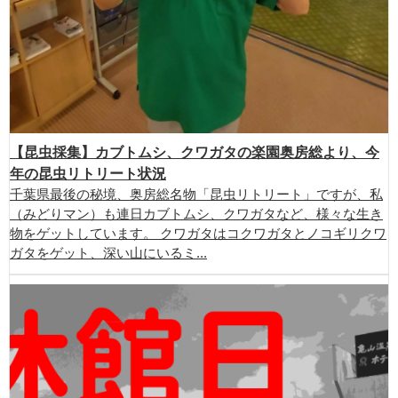
【昆虫採集】カブトムシ、クワガタの楽園奥房総より、今
年の昆虫リトリート状況
千葉県最後の秘境、奥房総名物「昆虫リトリート」ですが、私
（みどりマン）も連日カブトムシ、クワガタなど、様々な生き
物をゲットしています。 クワガタはコクワガタとノコギリクワ
ガタをゲット、深い山にいるミ...