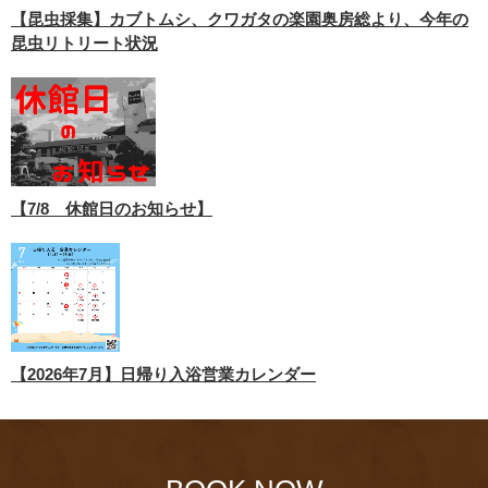
【昆虫採集】カブトムシ、クワガタの楽園奥房総より、今年の
昆虫リトリート状況
【7/8 休館日のお知らせ】
【2026年7月】日帰り入浴営業カレンダー