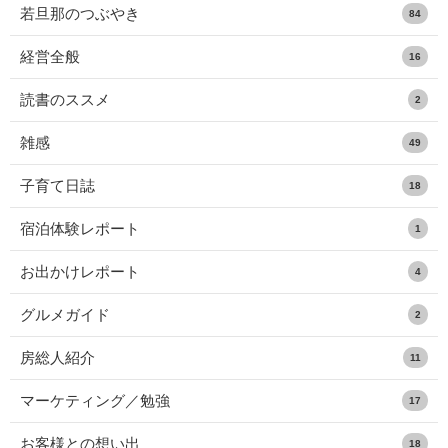
若旦那のつぶやき
84
経営全般
16
読書のススメ
2
雑感
49
子育て日誌
18
宿泊体験レポート
1
お出かけレポート
4
グルメガイド
2
房総人紹介
11
マーケティング／勉強
17
お客様との想い出
18