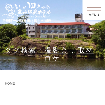
MENU
房総随一の源泉掛け流しの湖畔
宿
タグ検索：
撮影会
,
取材
,
ロケ
HOME