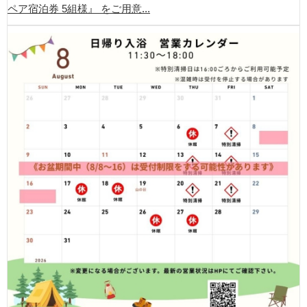
ペア宿泊券 5組様』 をご用意...