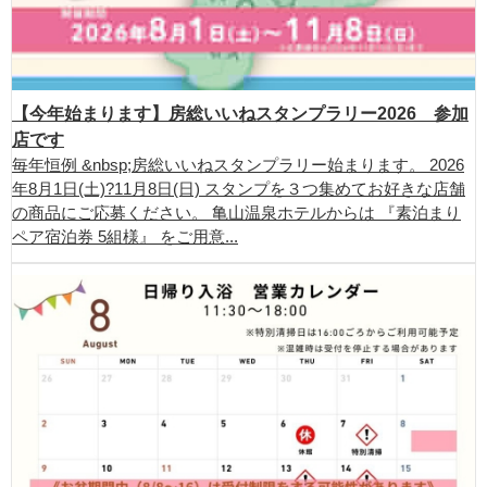
【今年始まります】房総いいねスタンプラリー2026 参加
店です
毎年恒例 &nbsp;房総いいねスタンプラリー始まります。 2026
年8月1日(土)?11月8日(日) スタンプを３つ集めてお好きな店舗
の商品にご応募ください。 亀山温泉ホテルからは 『素泊まり
ペア宿泊券 5組様』 をご用意...