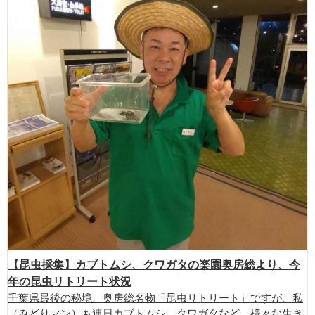
【昆虫採集】カブトムシ、クワガタの楽園奥房総より、今
年の昆虫リトリート状況
千葉県最後の秘境、奥房総名物「昆虫リトリート」ですが、私
（みどりマン）も連日カブトムシ、クワガタなど、様々な生き