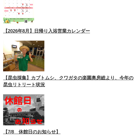
【2026年8月】日帰り入浴営業カレンダー
【昆虫採集】カブトムシ、クワガタの楽園奥房総より、今年の
昆虫リトリート状況
【7/8 休館日のお知らせ】