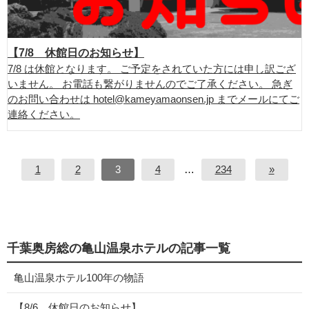
【7/8 休館日のお知らせ】
7/8 は休館となります。 ご予定をされていた方には申し訳ござ
いません。 お電話も繋がりませんのでご了承ください。 急ぎ
のお問い合わせは hotel@kameyamaonsen.jp までメールにてご
連絡ください。
1
2
3
4
…
234
»
千葉奥房総の亀山温泉ホテルの記事一覧
亀山温泉ホテル100年の物語
【8/6 休館日のお知らせ】