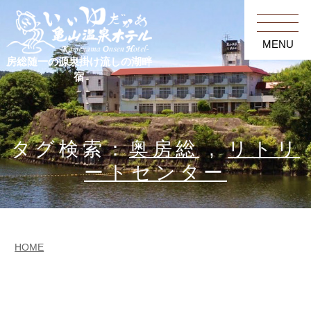
MENU
房総随一の源泉掛け流しの湖畔
宿
タグ検索：
奥房総
,
リトリ
ートセンター
HOME