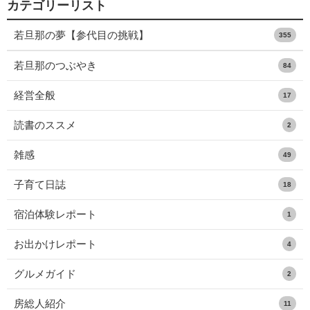
カテゴリーリスト
若旦那の夢【参代目の挑戦】
355
若旦那のつぶやき
84
経営全般
17
読書のススメ
2
雑感
49
子育て日誌
18
宿泊体験レポート
1
お出かけレポート
4
グルメガイド
2
房総人紹介
11