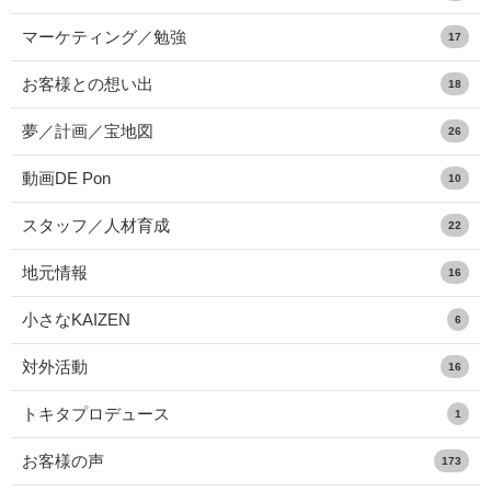
マーケティング／勉強
17
お客様との想い出
18
夢／計画／宝地図
26
動画DE Pon
10
スタッフ／人材育成
22
地元情報
16
小さなKAIZEN
6
対外活動
16
トキタプロデュース
1
お客様の声
173