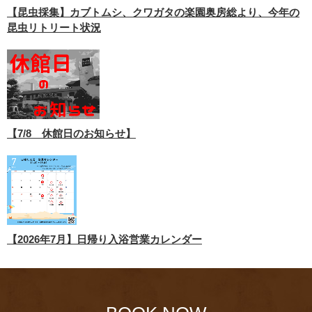
【昆虫採集】カブトムシ、クワガタの楽園奥房総より、今年の
昆虫リトリート状況
【7/8 休館日のお知らせ】
【2026年7月】日帰り入浴営業カレンダー