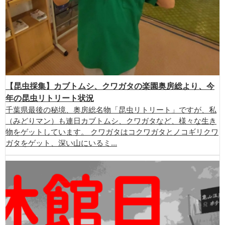
【昆虫採集】カブトムシ、クワガタの楽園奥房総より、今
年の昆虫リトリート状況
千葉県最後の秘境、奥房総名物「昆虫リトリート」ですが、私
（みどりマン）も連日カブトムシ、クワガタなど、様々な生き
物をゲットしています。 クワガタはコクワガタとノコギリクワ
ガタをゲット、深い山にいるミ...