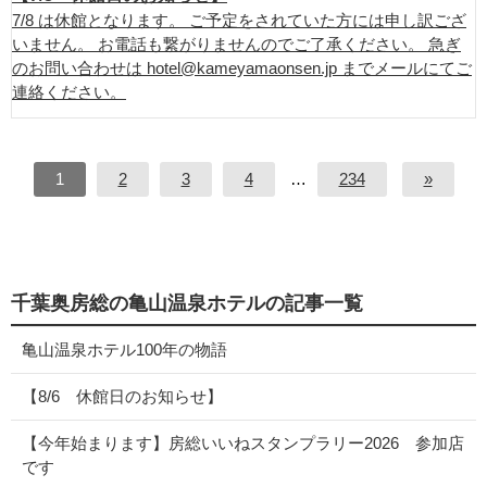
7/8 は休館となります。 ご予定をされていた方には申し訳ござ
いません。 お電話も繋がりませんのでご了承ください。 急ぎ
のお問い合わせは hotel@kameyamaonsen.jp までメールにてご
連絡ください。
1
2
3
4
…
234
»
千葉奥房総の亀山温泉ホテルの記事一覧
亀山温泉ホテル100年の物語
【8/6 休館日のお知らせ】
【今年始まります】房総いいねスタンプラリー2026 参加店
です