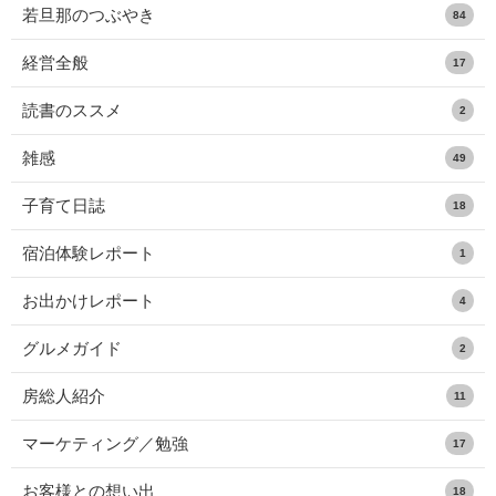
若旦那のつぶやき
84
経営全般
17
読書のススメ
2
雑感
49
子育て日誌
18
宿泊体験レポート
1
お出かけレポート
4
グルメガイド
2
房総人紹介
11
マーケティング／勉強
17
お客様との想い出
18