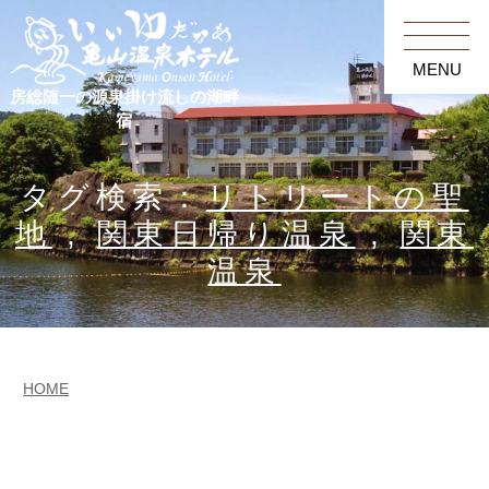
MENU
房総随一の源泉掛け流しの湖畔
宿
タグ検索：
リトリートの聖
地
,
関東日帰り温泉
,
関東
温泉
HOME