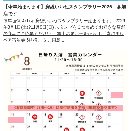
【今年始まります】房総いいねスタンプラリー2026 参加
店です
毎年恒例 &nbsp;房総いいねスタンプラリー始まります。 2026
年8月1日(土)?11月8日(日) スタンプを３つ集めてお好きな店舗
の商品にご応募ください。 亀山温泉ホテルからは 『素泊まり
ペア宿泊券 5組様』 をご用意...