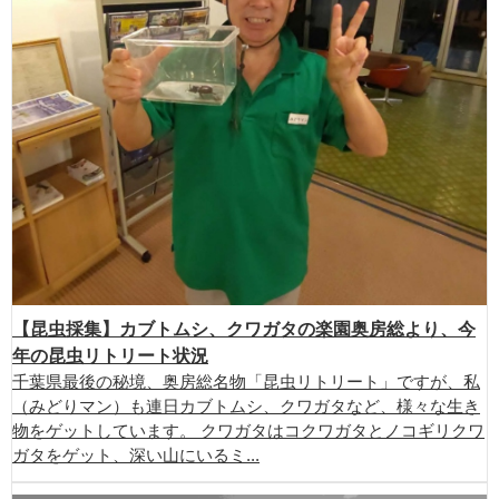
【昆虫採集】カブトムシ、クワガタの楽園奥房総より、今
年の昆虫リトリート状況
千葉県最後の秘境、奥房総名物「昆虫リトリート」ですが、私
（みどりマン）も連日カブトムシ、クワガタなど、様々な生き
物をゲットしています。 クワガタはコクワガタとノコギリクワ
ガタをゲット、深い山にいるミ...