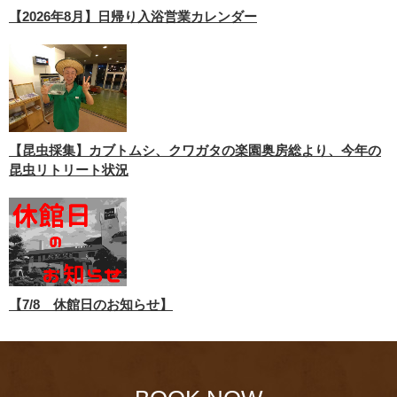
【2026年8月】日帰り入浴営業カレンダー
【昆虫採集】カブトムシ、クワガタの楽園奥房総より、今年の
昆虫リトリート状況
【7/8 休館日のお知らせ】