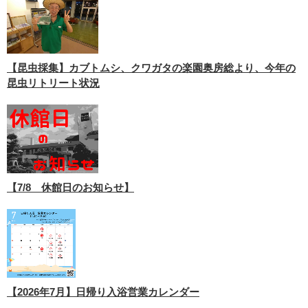
【昆虫採集】カブトムシ、クワガタの楽園奥房総より、今年の
昆虫リトリート状況
【7/8 休館日のお知らせ】
【2026年7月】日帰り入浴営業カレンダー