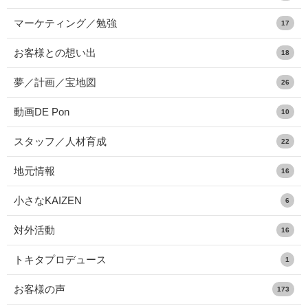
マーケティング／勉強
17
お客様との想い出
18
夢／計画／宝地図
26
動画DE Pon
10
スタッフ／人材育成
22
地元情報
16
小さなKAIZEN
6
対外活動
16
トキタプロデュース
1
お客様の声
173