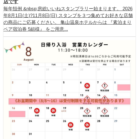
店です
毎年恒例 &nbsp;房総いいねスタンプラリー始まります。 2026
年8月1日(土)?11月8日(日) スタンプを３つ集めてお好きな店舗
の商品にご応募ください。 亀山温泉ホテルからは 『素泊まり
ペア宿泊券 5組様』 をご用意...