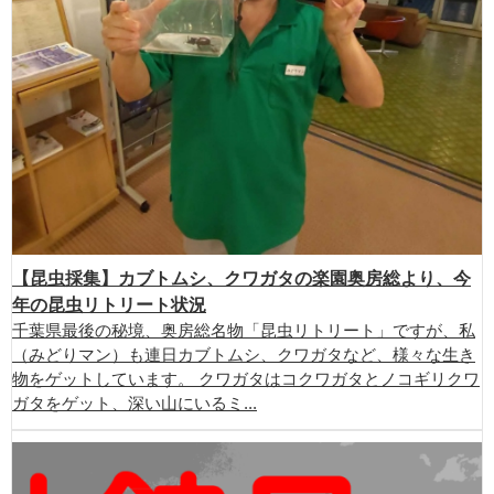
【昆虫採集】カブトムシ、クワガタの楽園奥房総より、今
年の昆虫リトリート状況
千葉県最後の秘境、奥房総名物「昆虫リトリート」ですが、私
（みどりマン）も連日カブトムシ、クワガタなど、様々な生き
物をゲットしています。 クワガタはコクワガタとノコギリクワ
ガタをゲット、深い山にいるミ...