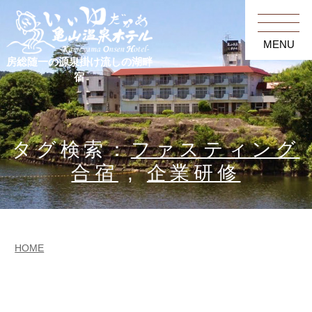
MENU
房総随一の源泉掛け流しの湖畔
宿
タグ検索：
ファスティング
合宿
,
企業研修
HOME