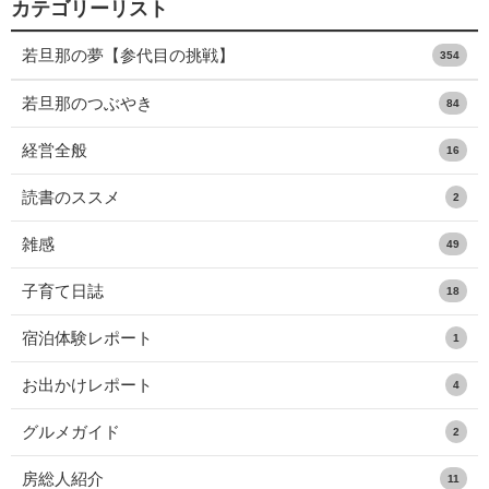
カテゴリーリスト
若旦那の夢【参代目の挑戦】
354
若旦那のつぶやき
84
経営全般
16
読書のススメ
2
雑感
49
子育て日誌
18
宿泊体験レポート
1
お出かけレポート
4
グルメガイド
2
房総人紹介
11