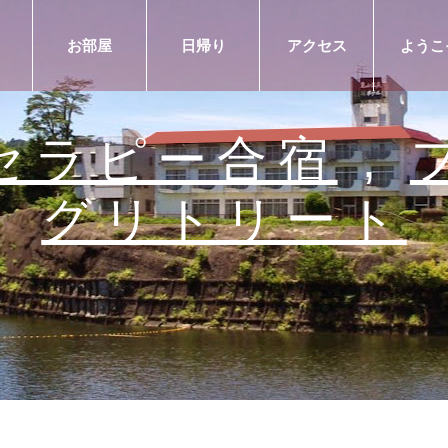
お部屋
日帰り
アクセス
ようこ
セラピー合宿
,
グリトリート