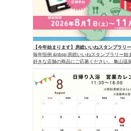
【今年始まります】房総いいねスタンプラリー2
毎年恒例 &nbsp;房総いいねスタンプラリー始ま
好きな店舗の商品にご応募ください。 亀山温泉ホ