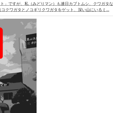
ート」ですが、私（みどりマン）も連日カブトムシ、クワガタ
コクワガタとノコギリクワガタをゲット、深い山にいるミ...