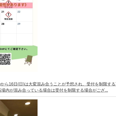
(土)から16日(日)は大変混み合うことが予想され、受付を制限す
場内が混み合っている場合は受付を制限する場合がござ...