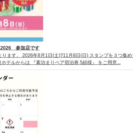
026 参加店です
ります。 2026年8月1日(土)?11月8日(日) スタンプを３つ集
テルからは 『素泊まりペア宿泊券 5組様』 をご用意...