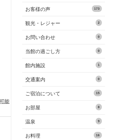
お客様の声
173
観光・レジャー
2
お問い合わせ
0
当館の過ごし方
0
館内施設
1
交通案内
0
ご宿泊について
15
る可能
お部屋
8
温泉
9
お料理
16