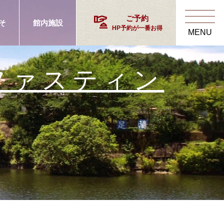
concierge
ご予約
そ
館内施設
HP予約が一番お得
MENU
ファスティン