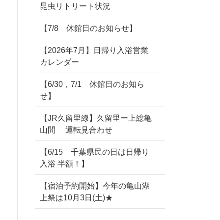
昆虫リトリート状況
【7/8 休館日のお知らせ】
【2026年7月】日帰り入浴営業
カレンダー
【6/30，7/1 休館日のお知ら
せ】
【JR久留里線】久留里ー上総亀
山間 運転見合わせ
【6/15 千葉県民の日は日帰り
入浴 半額！】
【宿泊予約開始】今年の亀山湖
上祭は10月3日(土)★