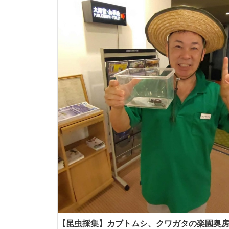
【昆虫採集】カブトムシ、クワガタの楽園奥