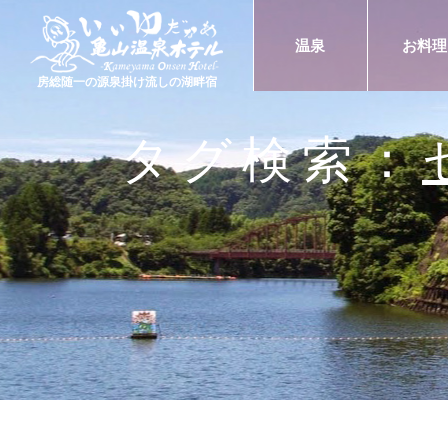
温泉
お料理
房総随一の源泉掛け流しの湖畔宿
タグ検索：