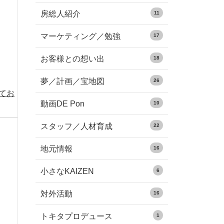
房総人紹介
11
マーケティング／勉強
17
お客様との想い出
18
夢／計画／宝地図
26
めてお
動画DE Pon
10
スタッフ／人材育成
22
地元情報
16
小さなKAIZEN
6
対外活動
16
トキタプロデュース
1