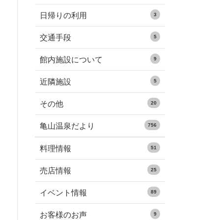
日帰りの利用
3
交通手段
5
館内施設について
9
近隣施設
5
その他
20
亀山温泉だより
756
料理情報
51
売店情報
25
イベント情報
89
お客様のお声
9