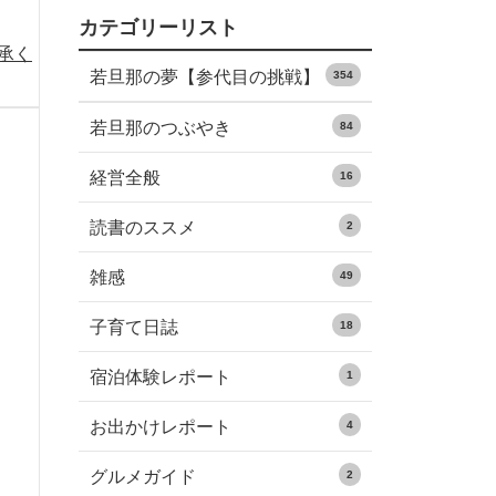
カテゴリーリスト
承く
若旦那の夢【参代目の挑戦】
354
若旦那のつぶやき
84
経営全般
16
読書のススメ
2
雑感
49
子育て日誌
18
宿泊体験レポート
1
お出かけレポート
4
グルメガイド
2