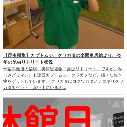
【昆虫採集】カブトムシ、クワガタの楽園奥房総より、今
年の昆虫リトリート状況
千葉県最後の秘境、奥房総名物「昆虫リトリート」ですが、私
（みどりマン）も連日カブトムシ、クワガタなど、様々な生き
物をゲットしています。 クワガタはコクワガタとノコギリクワ
ガタをゲット、深い山にいるミ...