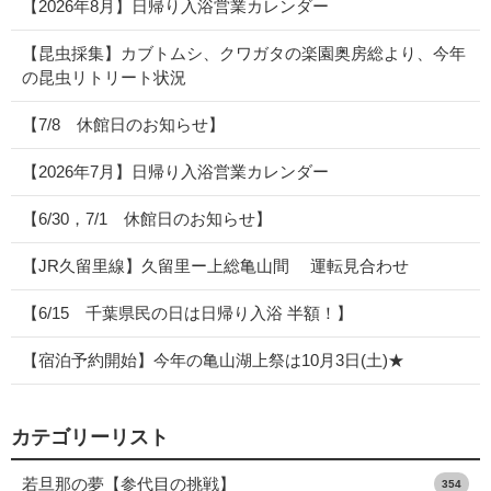
【2026年8月】日帰り入浴営業カレンダー
【昆虫採集】カブトムシ、クワガタの楽園奥房総より、今年
の昆虫リトリート状況
【7/8 休館日のお知らせ】
【2026年7月】日帰り入浴営業カレンダー
【6/30，7/1 休館日のお知らせ】
【JR久留里線】久留里ー上総亀山間 運転見合わせ
【6/15 千葉県民の日は日帰り入浴 半額！】
【宿泊予約開始】今年の亀山湖上祭は10月3日(土)★
カテゴリーリスト
若旦那の夢【参代目の挑戦】
354