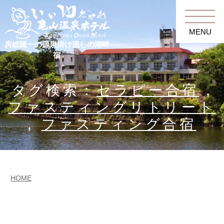
MENU
房総随一の源泉掛け流しの湖畔
宿
タグ検索：
セラピー合宿
,
ファスティングリトリート
,
ファスティング合宿
HOME