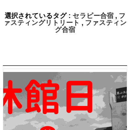
選択されているタグ :
セラピー合宿
,
フ
ァスティングリトリート
,
ファスティン
グ合宿