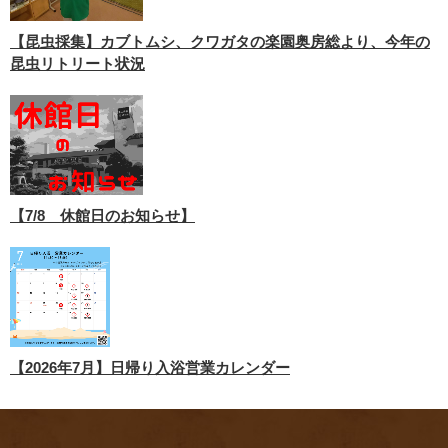
【昆虫採集】カブトムシ、クワガタの楽園奥房総より、今年の
昆虫リトリート状況
【7/8 休館日のお知らせ】
【2026年7月】日帰り入浴営業カレンダー