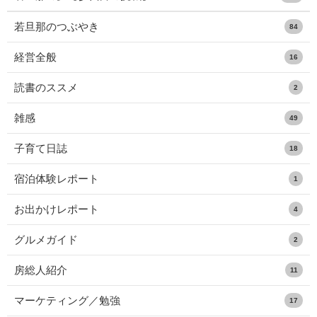
若旦那のつぶやき
84
経営全般
16
読書のススメ
2
雑感
49
子育て日誌
18
宿泊体験レポート
1
お出かけレポート
4
グルメガイド
2
房総人紹介
11
マーケティング／勉強
17