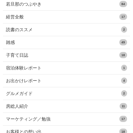
若旦那のつぶやき
84
経営全般
17
読書のススメ
2
雑感
49
子育て日誌
18
宿泊体験レポート
1
お出かけレポート
4
グルメガイド
2
房総人紹介
11
マーケティング／勉強
17
お客様との想い出
18