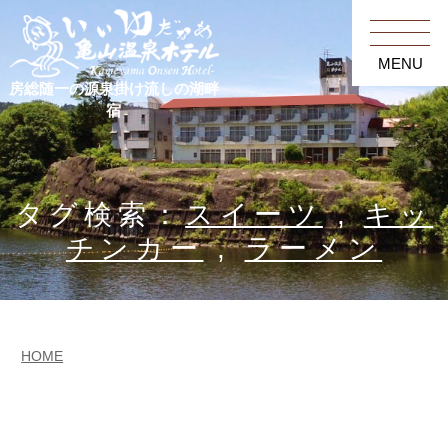
MENU
房総随一の源泉掛け流しの湖畔
宿
タグ検索：
スイーツ
,
キッ
チンカー
,
ラーメン
HOME