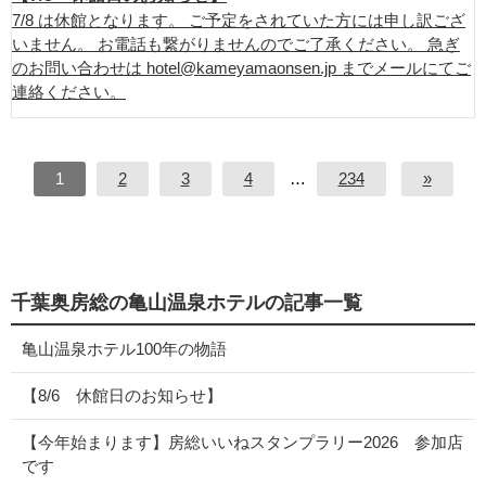
7/8 は休館となります。 ご予定をされていた方には申し訳ござ
いません。 お電話も繋がりませんのでご了承ください。 急ぎ
のお問い合わせは hotel@kameyamaonsen.jp までメールにてご
連絡ください。
1
2
3
4
…
234
»
千葉奥房総の亀山温泉ホテルの記事一覧
亀山温泉ホテル100年の物語
【8/6 休館日のお知らせ】
【今年始まります】房総いいねスタンプラリー2026 参加店
です