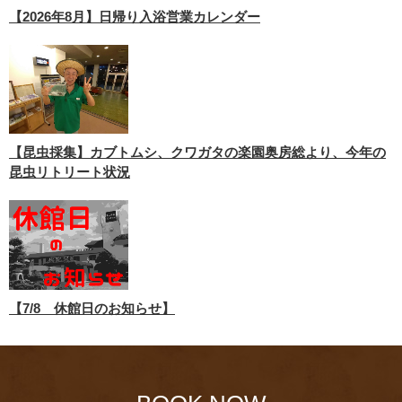
【2026年8月】日帰り入浴営業カレンダー
【昆虫採集】カブトムシ、クワガタの楽園奥房総より、今年の
昆虫リトリート状況
【7/8 休館日のお知らせ】