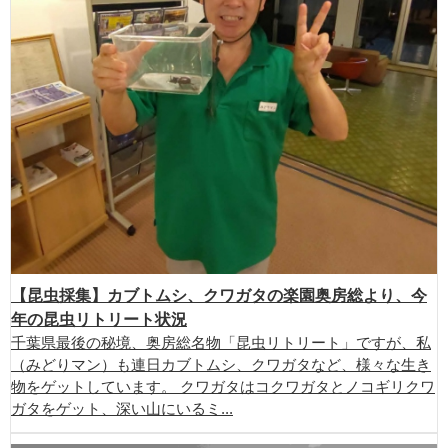
【昆虫採集】カブトムシ、クワガタの楽園奥房総より、今
年の昆虫リトリート状況
千葉県最後の秘境、奥房総名物「昆虫リトリート」ですが、私
（みどりマン）も連日カブトムシ、クワガタなど、様々な生き
物をゲットしています。 クワガタはコクワガタとノコギリクワ
ガタをゲット、深い山にいるミ...