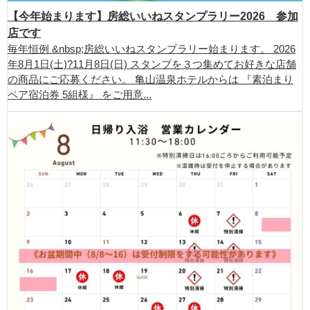
【今年始まります】房総いいねスタンプラリー2026 参加
店です
毎年恒例 &nbsp;房総いいねスタンプラリー始まります。 2026
年8月1日(土)?11月8日(日) スタンプを３つ集めてお好きな店舗
の商品にご応募ください。 亀山温泉ホテルからは 『素泊まり
ペア宿泊券 5組様』 をご用意...