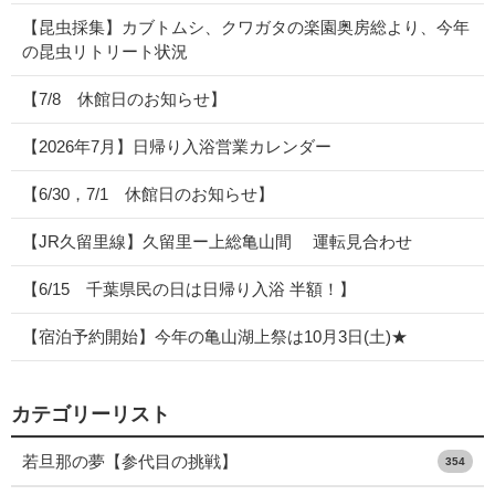
【昆虫採集】カブトムシ、クワガタの楽園奥房総より、今年
の昆虫リトリート状況
【7/8 休館日のお知らせ】
【2026年7月】日帰り入浴営業カレンダー
【6/30，7/1 休館日のお知らせ】
【JR久留里線】久留里ー上総亀山間 運転見合わせ
【6/15 千葉県民の日は日帰り入浴 半額！】
【宿泊予約開始】今年の亀山湖上祭は10月3日(土)★
カテゴリーリスト
若旦那の夢【参代目の挑戦】
354