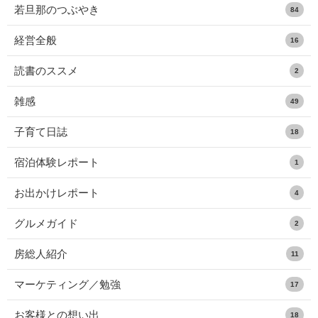
若旦那のつぶやき
84
経営全般
16
読書のススメ
2
雑感
49
子育て日誌
18
宿泊体験レポート
1
お出かけレポート
4
グルメガイド
2
房総人紹介
11
マーケティング／勉強
17
お客様との想い出
18