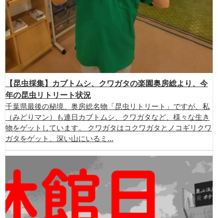
【昆虫採集】カブトムシ、クワガタの楽園奥房総より、今
年の昆虫リトリート状況
千葉県最後の秘境、奥房総名物「昆虫リトリート」ですが、私
（みどりマン）も連日カブトムシ、クワガタなど、様々な生き
物をゲットしています。 クワガタはコクワガタとノコギリクワ
ガタをゲット、深い山にいるミ...