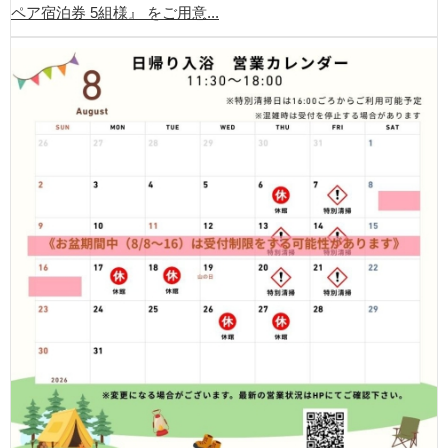
ペア宿泊券 5組様』 をご用意...