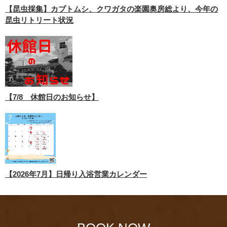
【昆虫採集】カブトムシ、クワガタの楽園奥房総より、今年の
昆虫リトリート状況
【7/8 休館日のお知らせ】
【2026年7月】日帰り入浴営業カレンダー