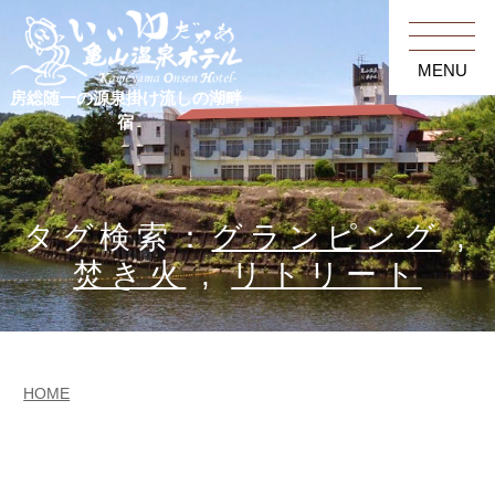
MENU
房総随一の源泉掛け流しの湖畔
宿
タグ検索：
グランピング
,
焚き火
,
リトリート
HOME