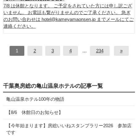
7/8 は休館となります。 ご予定をされていた方には申し訳ござ
いません。 お電話も繋がりませんのでご了承ください。 急ぎ
のお問い合わせは hotel@kameyamaonsen.jp までメールにてご
連絡ください。
1
2
3
4
…
234
»
千葉奥房総の亀山温泉ホテルの記事一覧
亀山温泉ホテル100年の物語
【8/6 休館日のお知らせ】
【今年始まります】房総いいねスタンプラリー2026 参加店
です