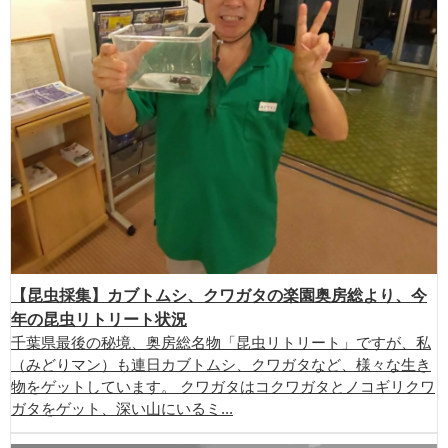
【昆虫採集】カブトムシ、クワガタの楽園奥房総より、今
年の昆虫リトリート状況
千葉県最後の秘境、奥房総名物「昆虫リトリート」ですが、私
（みどりマン）も連日カブトムシ、クワガタなど、様々な生き
物をゲットしています。 クワガタはコクワガタとノコギリクワ
ガタをゲット、深い山にいるミ...