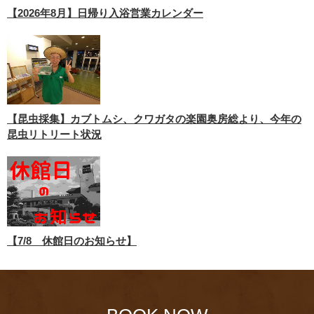
【2026年8月】日帰り入浴営業カレンダー
【昆虫採集】カブトムシ、クワガタの楽園奥房総より、今年の
昆虫リトリート状況
【7/8 休館日のお知らせ】