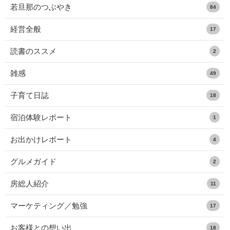
若旦那のつぶやき
84
経営全般
17
読書のススメ
2
雑感
49
子育て日誌
18
宿泊体験レポート
1
お出かけレポート
4
グルメガイド
2
房総人紹介
11
マーケティング／勉強
17
お客様との想い出
18