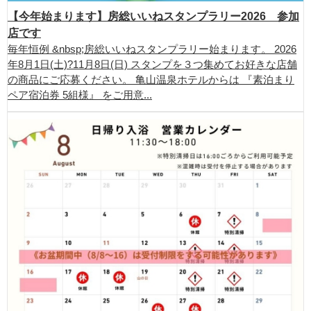
【今年始まります】房総いいねスタンプラリー2026 参加
店です
毎年恒例 &nbsp;房総いいねスタンプラリー始まります。 2026
年8月1日(土)?11月8日(日) スタンプを３つ集めてお好きな店舗
の商品にご応募ください。 亀山温泉ホテルからは 『素泊まり
ペア宿泊券 5組様』 をご用意...