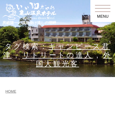
MENU
房総随一の源泉掛け流しの湖畔
宿
タグ検索：
キャンピース君
津
,
リトリートの達人
,
外
国人観光客
HOME