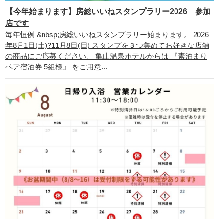
【今年始まります】房総いいねスタンプラリー2026 参加
店です
毎年恒例 &nbsp;房総いいねスタンプラリー始まります。 2026
年8月1日(土)?11月8日(日) スタンプを３つ集めてお好きな店舗
の商品にご応募ください。 亀山温泉ホテルからは 『素泊まり
ペア宿泊券 5組様』 をご用意...