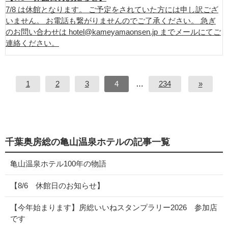
7/8 は休館となります。 ご予定をされていた方には申し訳ござ
いません。 お電話も繋がりませんのでご了承ください。 急ぎ
のお問い合わせは hotel@kameyamaonsen.jp までメールにてご
連絡ください。
1
2
3
4
…
234
»
千葉奥房総の亀山温泉ホテルの記事一覧
亀山温泉ホテル100年の物語
【8/6 休館日のお知らせ】
【今年始まります】房総いいねスタンプラリー2026 参加店
です