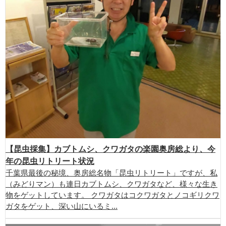
【昆虫採集】カブトムシ、クワガタの楽園奥房総より、今
年の昆虫リトリート状況
千葉県最後の秘境、奥房総名物「昆虫リトリート」ですが、私
（みどりマン）も連日カブトムシ、クワガタなど、様々な生き
物をゲットしています。 クワガタはコクワガタとノコギリクワ
ガタをゲット、深い山にいるミ...