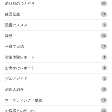
若旦那のつぶやき
84
経営全般
17
読書のススメ
2
雑感
49
子育て日誌
18
宿泊体験レポート
1
お出かけレポート
4
グルメガイド
2
房総人紹介
11
マーケティング／勉強
17
お客様との想い出
18