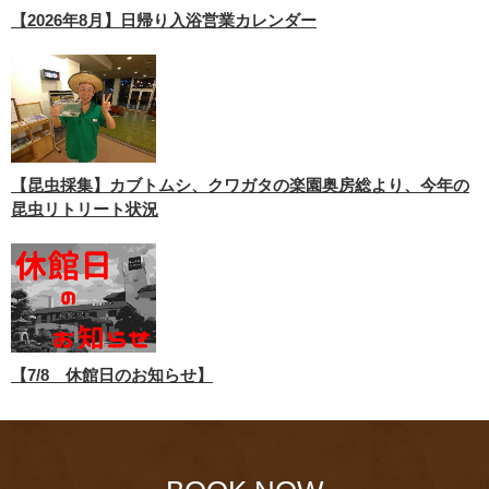
【2026年8月】日帰り入浴営業カレンダー
【昆虫採集】カブトムシ、クワガタの楽園奥房総より、今年の
昆虫リトリート状況
【7/8 休館日のお知らせ】