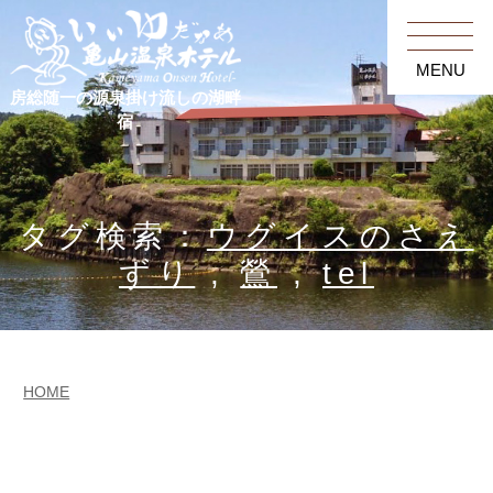
MENU
房総随一の源泉掛け流しの湖畔
宿
タグ検索：
ウグイスのさえ
ずり
,
鶯
,
tel
HOME