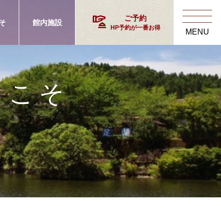
concierge
ご予約
そ
館内施設
HP予約が一番お得
MENU
うこそ