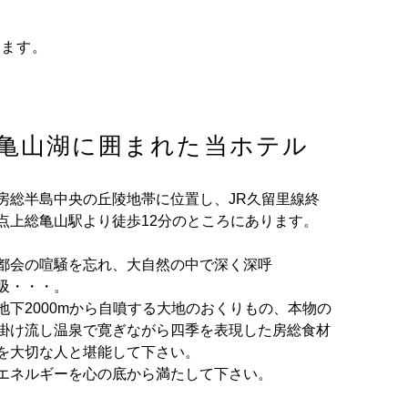
れます。
亀山湖に囲まれた当ホテル
房総半島中央の丘陵地帯に位置し、JR久留里線終
点上総亀山駅より徒歩12分のところにあります。
都会の喧騒を忘れ、大自然の中で深く深呼
吸・・・。
地下2000mから自噴する大地のおくりもの、本物の
掛け流し温泉で寛ぎながら四季を表現した房総食材
を大切な人と堪能して下さい。
エネルギーを心の底から満たして下さい。