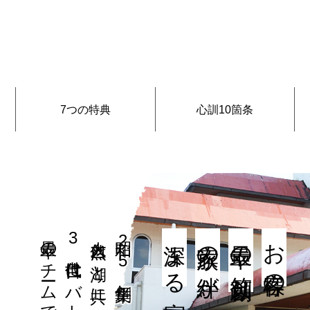
7つの特典
心訓10箇条
大自然と湖と共に歩んだ当旅館が
昭和25年創業
深まる宿
家族の絆が
最幸の笑顔創り
お客様の