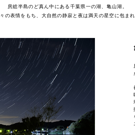
房総半島のど真ん中にある千葉県一の湖、亀山湖。
々の表情をもち、
大自然の静寂と夜は満天の星空に包ま