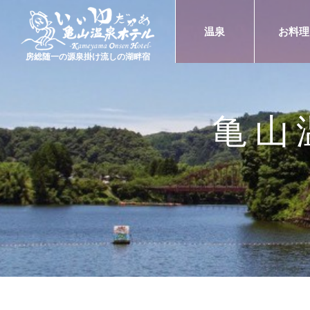
温泉
お料理
房総随一の源泉掛け流しの湖畔宿
亀山