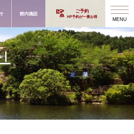
concierge
ご予約
そ
館内施設
HP予約が一番お得
MENU
el