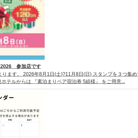
026 参加店です
ります。 2026年8月1日(土)?11月8日(日) スタンプを３つ集
テルからは 『素泊まりペア宿泊券 5組様』 をご用意...