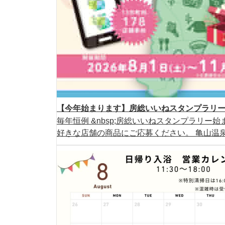
【今年始まります】房総いいねスタンプラリー2
毎年恒例 &nbsp;房総いいねスタンプラリー始ま
好きな店舗の商品にご応募ください。 亀山温泉ホ