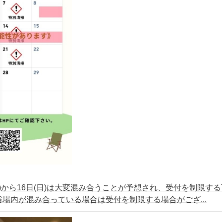
(土)から16日(日)は大変混み合うことが予想され、受付を制限す
場内が混み合っている場合は受付を制限する場合がござ...