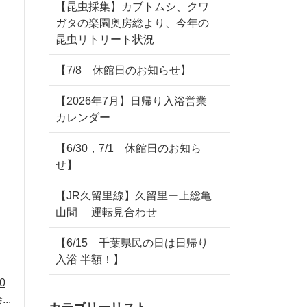
【昆虫採集】カブトムシ、クワ
ガタの楽園奥房総より、今年の
昆虫リトリート状況
【7/8 休館日のお知らせ】
【2026年7月】日帰り入浴営業
カレンダー
【6/30，7/1 休館日のお知ら
せ】
【JR久留里線】久留里ー上総亀
山間 運転見合わせ
【6/15 千葉県民の日は日帰り
入浴 半額！】
0
..