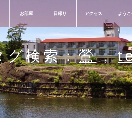
お部屋
日帰り
アクセス
ようこ
タグ検索：
鶯
,
t