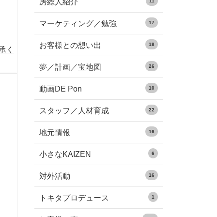
房総人紹介
11
マーケティング／勉強
17
お客様との想い出
18
承く
夢／計画／宝地図
26
動画DE Pon
10
スタッフ／人材育成
22
地元情報
16
小さなKAIZEN
6
対外活動
16
トキタプロデュース
1