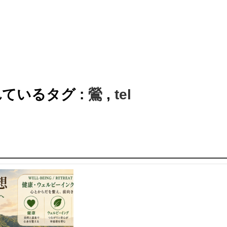
ているタグ :
鶯
,
tel