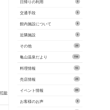
日帰りの利用
3
交通手段
5
館内施設について
9
近隣施設
5
その他
20
亀山温泉だより
756
料理情報
51
売店情報
25
イベント情報
89
る可能
お客様のお声
9