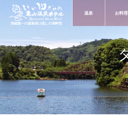
温泉
お料理
房総随一の源泉掛け流しの湖畔宿