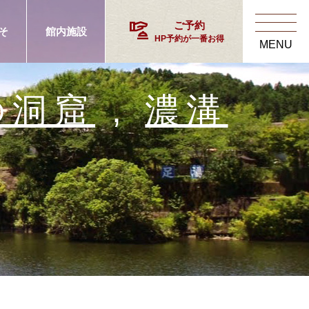
concierge
ご予約
そ
館内施設
HP予約が一番お得
MENU
の洞窟
,
濃溝