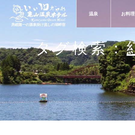
温泉
お料理
房総随一の源泉掛け流しの湖畔宿
タグ検索：