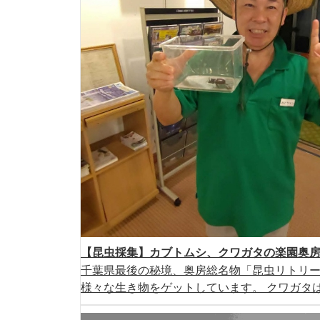
【昆虫採集】カブトムシ、クワガタの楽園奥
千葉県最後の秘境、奥房総名物「昆虫リトリ
様々な生き物をゲットしています。 クワガタは