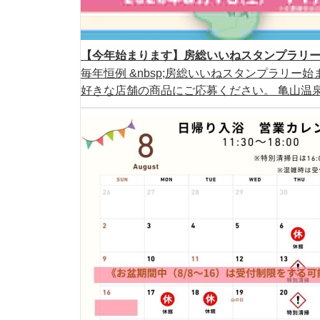
【今年始まります】房総いいねスタンプラリー2
毎年恒例 &nbsp;房総いいねスタンプラリー始ま
好きな店舗の商品にご応募ください。 亀山温泉ホ