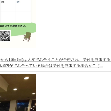
(土)から16日(日)は大変混み合うことが予想され、受付を制限す
場内が混み合っている場合は受付を制限する場合がござ...