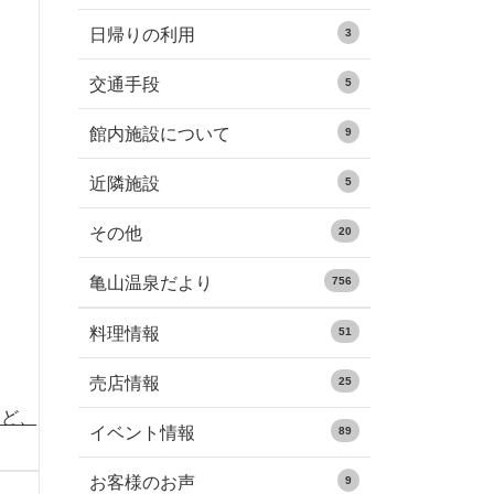
日帰りの利用
3
交通手段
5
館内施設について
9
近隣施設
5
その他
20
亀山温泉だより
756
料理情報
51
売店情報
25
など、
イベント情報
89
お客様のお声
9