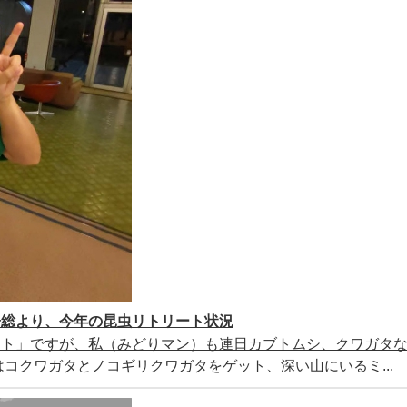
房総より、今年の昆虫リトリート状況
ート」ですが、私（みどりマン）も連日カブトムシ、クワガタ
コクワガタとノコギリクワガタをゲット、深い山にいるミ...