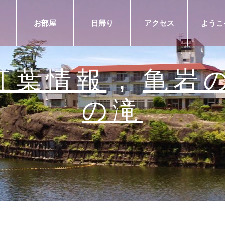
お部屋
日帰り
アクセス
ようこ
紅葉情報
,
亀岩
の滝