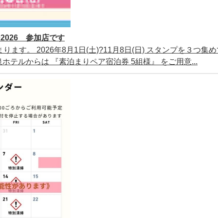
026 参加店です
ります。 2026年8月1日(土)?11月8日(日) スタンプを３つ集
テルからは 『素泊まりペア宿泊券 5組様』 をご用意...