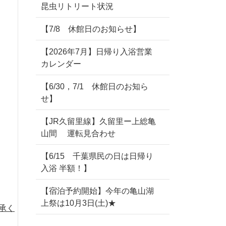
昆虫リトリート状況
【7/8 休館日のお知らせ】
【2026年7月】日帰り入浴営業
カレンダー
【6/30，7/1 休館日のお知ら
せ】
【JR久留里線】久留里ー上総亀
山間 運転見合わせ
【6/15 千葉県民の日は日帰り
入浴 半額！】
【宿泊予約開始】今年の亀山湖
上祭は10月3日(土)★
承く