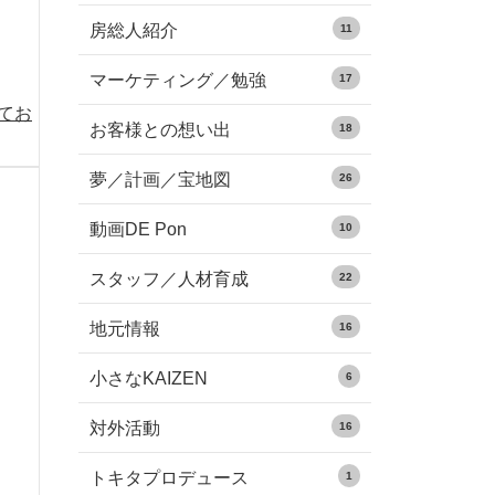
房総人紹介
11
マーケティング／勉強
17
めてお
お客様との想い出
18
夢／計画／宝地図
26
動画DE Pon
10
スタッフ／人材育成
22
地元情報
16
小さなKAIZEN
6
対外活動
16
トキタプロデュース
1