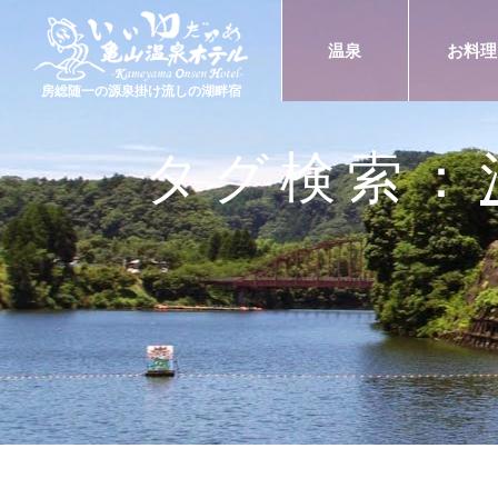
温泉
お料理
房総随一の源泉掛け流しの湖畔宿
タグ検索：