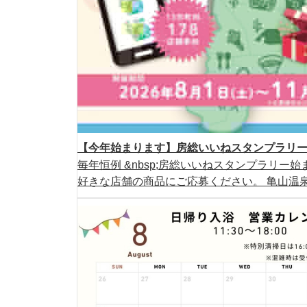
【今年始まります】房総いいねスタンプラリー2
毎年恒例 &nbsp;房総いいねスタンプラリー始ま
好きな店舗の商品にご応募ください。 亀山温泉ホ