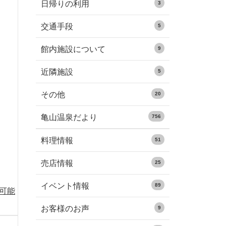
日帰りの利用
3
交通手段
5
館内施設について
9
近隣施設
5
その他
20
亀山温泉だより
756
料理情報
51
売店情報
25
イベント情報
89
る可能
お客様のお声
9