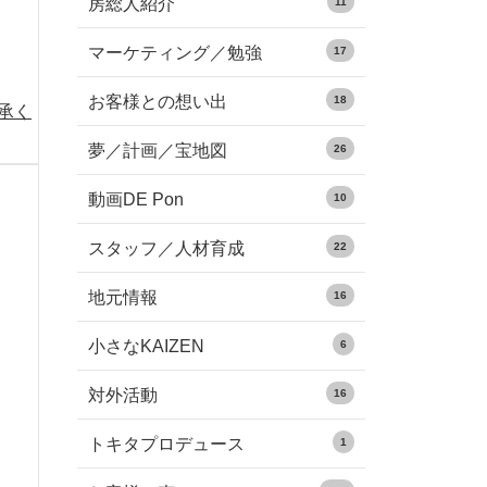
房総人紹介
11
マーケティング／勉強
17
お客様との想い出
18
承く
夢／計画／宝地図
26
動画DE Pon
10
スタッフ／人材育成
22
地元情報
16
小さなKAIZEN
6
対外活動
16
トキタプロデュース
1