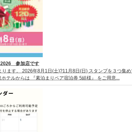
026 参加店です
ります。 2026年8月1日(土)?11月8日(日) スタンプを３つ集
テルからは 『素泊まりペア宿泊券 5組様』 をご用意...