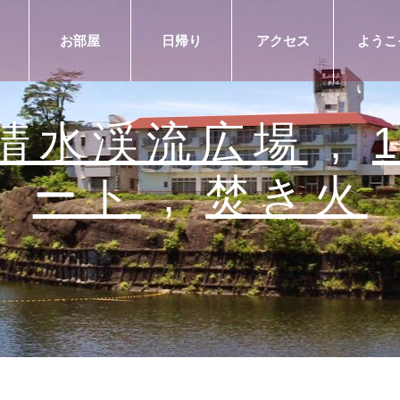
お部屋
日帰り
アクセス
ようこ
清水渓流広場
,
ート
,
焚き火