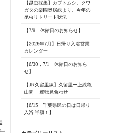
【昆虫採集】カブトムシ、クワ
ガタの楽園奥房総より、今年の
昆虫リトリート状況
【7/8 休館日のお知らせ】
【2026年7月】日帰り入浴営業
カレンダー
【6/30，7/1 休館日のお知ら
せ】
【JR久留里線】久留里ー上総亀
山間 運転見合わせ
【6/15 千葉県民の日は日帰り
入浴 半額！】
0
..