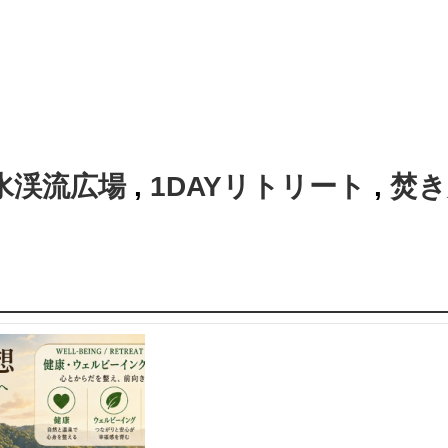
水渓流広場
,
1DAYリトリート
,
焚き