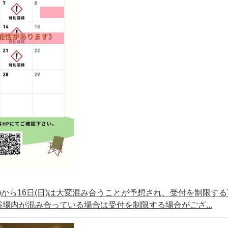
(土)から16日(日)は大変混み合うことが予想され、受付を制限す
場内が混み合っている場合は受付を制限する場合がござ...