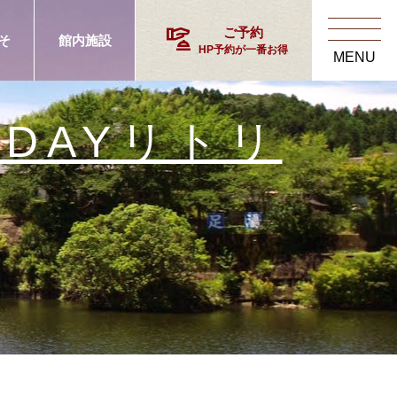
concierge
ご予約
そ
館内施設
HP予約が一番お得
MENU
1DAYリトリ