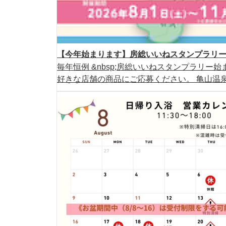
【今年始まります】房総いいねスタンプラリー2
毎年恒例 &nbsp;房総いいねスタンプラリー始ま
好きな店舗の商品にご応募ください。 亀山温泉ホ