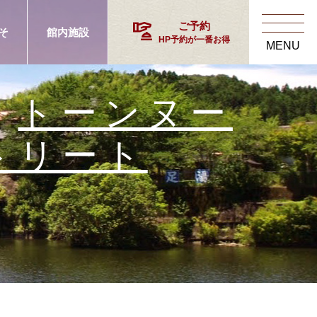
concierge
ご予約
そ
館内施設
HP予約が一番お得
MENU
,
トーンヌー
トリート