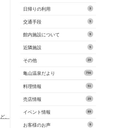
日帰りの利用
3
交通手段
5
館内施設について
9
近隣施設
5
その他
20
亀山温泉だより
756
料理情報
51
売店情報
25
イベント情報
89
など、
お客様のお声
9