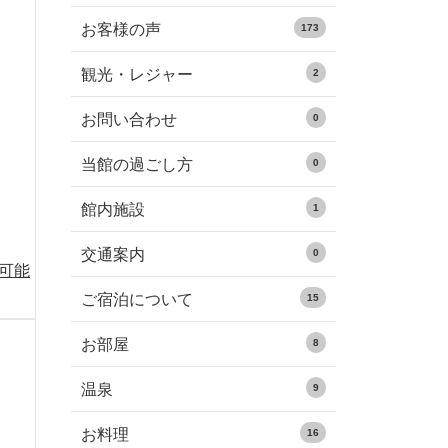
お客様の声
173
観光・レジャー
2
お問い合わせ
0
当館の過ごし方
0
館内施設
1
交通案内
0
る可能
ご宿泊について
15
お部屋
8
温泉
9
お料理
16