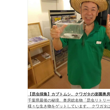
【昆虫採集】カブトムシ、クワガタの楽園奥
千葉県最後の秘境、奥房総名物「昆虫リトリ
様々な生き物をゲットしています。 クワガタは