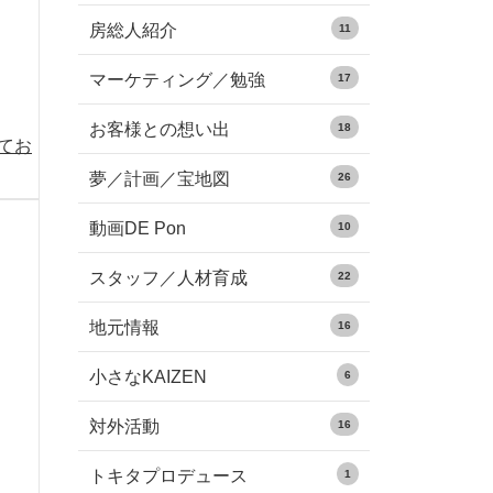
房総人紹介
11
マーケティング／勉強
17
お客様との想い出
18
めてお
夢／計画／宝地図
26
動画DE Pon
10
スタッフ／人材育成
22
地元情報
16
小さなKAIZEN
6
対外活動
16
トキタプロデュース
1