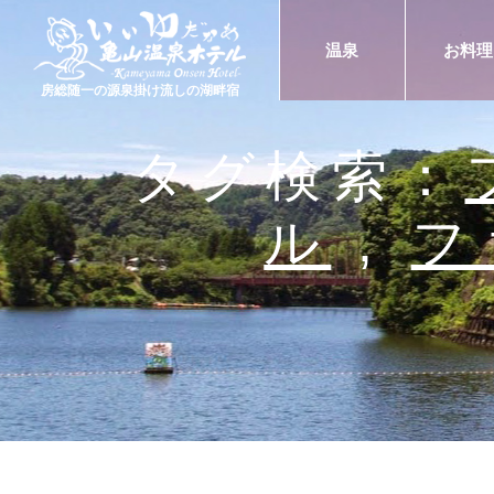
温泉
お料理
房総随一の源泉掛け流しの湖畔宿
タグ検索：
ル
,
フ