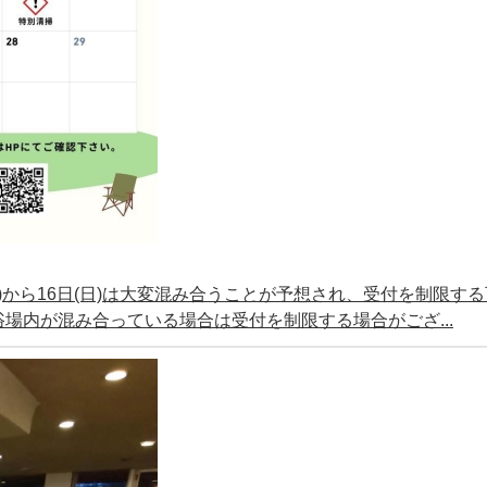
(土)から16日(日)は大変混み合うことが予想され、受付を制限す
場内が混み合っている場合は受付を制限する場合がござ...