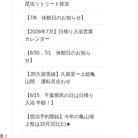
昆虫リトリート状況
【7/8 休館日のお知らせ】
【2026年7月】日帰り入浴営業
カレンダー
【6/30，7/1 休館日のお知ら
せ】
【JR久留里線】久留里ー上総亀
山間 運転見合わせ
【6/15 千葉県民の日は日帰り
入浴 半額！】
【宿泊予約開始】今年の亀山湖
上祭は10月3日(土)★
承く