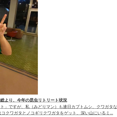
房総より、今年の昆虫リトリート状況
ート」ですが、私（みどりマン）も連日カブトムシ、クワガタ
コクワガタとノコギリクワガタをゲット、深い山にいるミ...