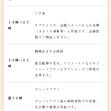
ご夕食
１８時～２０
サプライズや、当館スタッフによる余興
時
（オカリナ演奏等）も可能です、企画段
階でご相談ください。
親睦会または研修
２０時～２２
星空観察や花火、ナイトハイクなどのリ
時
トリートプランもオプションでご用意が
出来ます。
チェックアウト
翌１０時
チェックアウト後の研修目的での食堂、
大広間の使用が可能です。