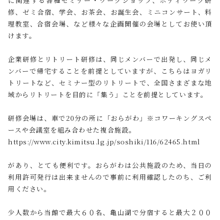
に関連する各種セミナー・ワークショップ、ボディワーク研
修、ゼミ合宿、学会、お茶会、お誕生会、ミニコンサート、料
理教室、合宿会場、など様々な企画開催の会場としてお使い頂
けます。
企業研修とリトリート研修は、同じメンバーで出発し、同じメ
ンバーで帰宅することを前提としていますが、こちらはヨガリ
トリートなど、セミナー型のリトリートで、全国さまざまな地
域からリトリートを目的に「集う」ことを前提としています。
研修会場は、車で20分の所に「おらがわ」※コワーキングスペ
ースや会議室を組み合わせた複合施設。
https://www.city.kimitsu.lg.jp/soshiki/116/62465.html
があり、とても便利です。おらがわは公共施設のため、当日の
利用許可発行は出来ませんので事前に利用確認したのち、ご利
用ください。
少人数から当館で最大６０名、亀山湖で分宿すると最大２００