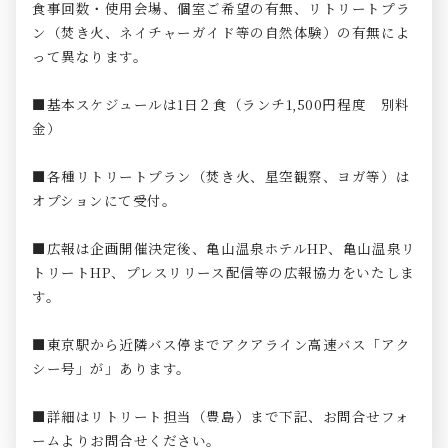
食事回数・使用会場、個室ご希望の有無、リトリートプラ
ン（焚き火、ネイチャーガイド等の自然体験）の有無によ
って異なります。
■基本スケジュールは1日２食（ランチ1,500円程度 別料
金）
■各種リトリートプラン（焚き火、星空観察、ヨガ等）は
オプションにて受付。
■広報は企画開催決定後、亀山温泉ホテルHP、亀山温泉リ
トリートHP、プレスリリース配信等の広報協力をいたしま
す。
■東京駅から近隣バス停までアクアライン高速バス「アク
シー号」が」あります。
■詳細はリトリート担当（豊島）まで下記、お問合せフォ
ームよりお問合せください。